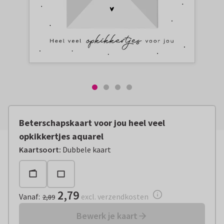
Beterschapskaart voor jou heel veel
opkikkertjes aquarel
Vanaf:
€ 2,79
excl. verzendkosten
Kaartsoort
:
Dubbele kaart
2,79
Vanaf
:
excl. verzendkosten
2,89
Bewerk je kaart