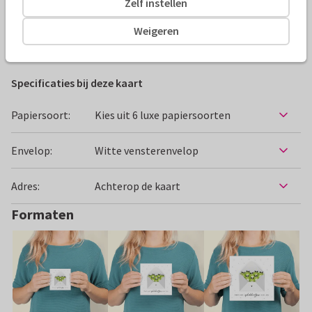
Zelf instellen
Alle kaarten zijn helemaal naar wens aan te passen
Weigeren
Beterschapskaarten
manondesign
Bloemen
Opkik
Specificaties bij deze kaart
Papiersoort:
Kies uit 6 luxe papiersoorten
Envelop:
Witte vensterenvelop
Adres:
Achterop de kaart
Formaten