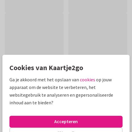
Cookies van Kaartje2go
Ga je akkoord met het opslaan van
cookies
op jouw
apparaat om de website te verbeteren, het
Productinformatie
websitegebruik te analyseren en gepersonaliseerde
inhoud aan te bieden?
Opkikker kaart om iemand een hart onder de riem te steken,
op te vrolijken of beterschap te wensen. Met vrolijke
kikkertjes die uit een envelop komen.
Accepteren