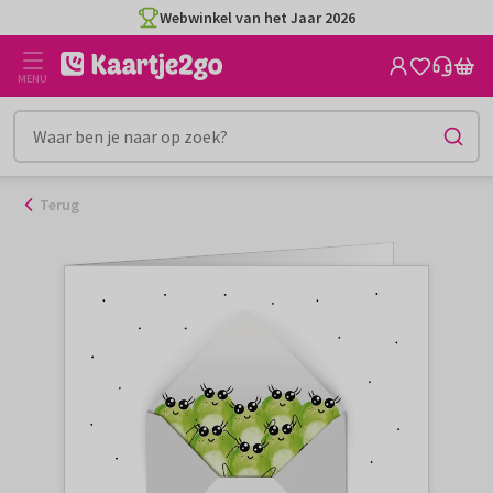
Ga
Webwinkel van het Jaar 2026
naar
de
MENU
inhoud
Terug