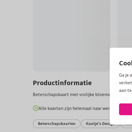
Coo
Ga je 
Productinformatie
verbet
aan te
Beterschapskaart met vrolijke bloemen voor een b
Alle kaarten zijn helemaal naar wens aan te p
Beterschapskaarten
Kaatje's Design
Vr