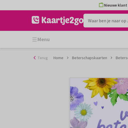
Ga
Nieuwe klant 
naar
de
inhoud
Menu
Terug
Home
Beterschapskaarten
Beters