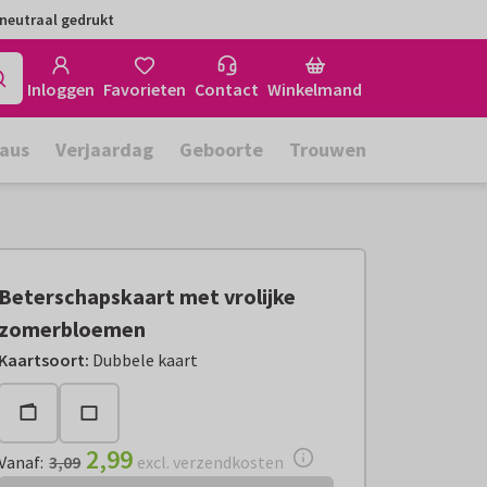
neutraal gedrukt
Inloggen
Favorieten
Contact
Winkelmand
aus
Verjaardag
Geboorte
Trouwen
Beterschapskaart met vrolijke
zomerbloemen
Vanaf:
€ 2,99
excl. verzendkosten
Kaartsoort
:
Dubbele kaart
2,99
Vanaf
:
3,09
excl. verzendkosten