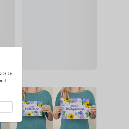
ite te
oud