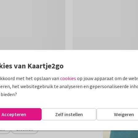
kies van Kaartje2go
akkoord met het opslaan van
cookies
op jouw apparaat om de webs
Formaten
eren, het websitegebruik te analyseren en gepersonaliseerde inh
 bieden?
erichtje waar je van opfleurt.
assen
Accepteren
Zelf instellen
Weigeren
ouw
Bloemen