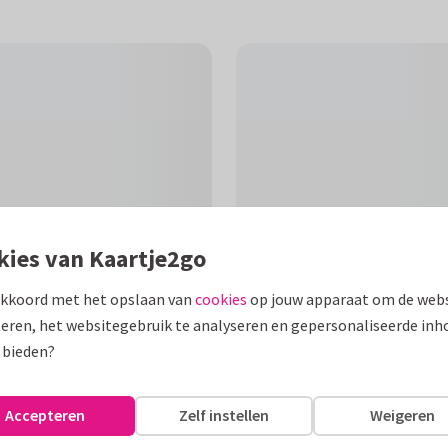
kies van Kaartje2go
akkoord met het opslaan van
cookies
op jouw apparaat om de webs
eren, het websitegebruik te analyseren en gepersonaliseerde inh
F
 bieden?
. Schrijf een opbeurende tekst
Accepteren
Zelf instellen
Weigeren