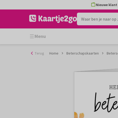
Ga
Nieuwe klant 
naar
de
inhoud
Menu
Terug
Home
Beterschapskaarten
Beters