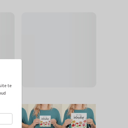
ite te
oud
ormaten