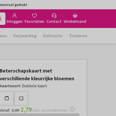
neutraal gedrukt
Inloggen
Favorieten
Contact
Winkelmand
aus
Verjaardag
Geboorte
Trouwen
Beterschapskaart met
verschillende kleurrijke bloemen
Vanaf:
€ 2,79
excl. verzendkosten
Kaartsoort
:
Dubbele kaart
2,79
Vanaf
:
2,89
excl. verzendkosten