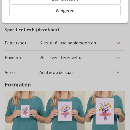
Weigeren
Beterschapskaarten
MaZou
Vrouw
Bloemen
Specificaties bij deze kaart
Papiersoort:
Kies uit 6 luxe papiersoorten
Envelop:
Witte vensterenvelop
Adres:
Achterop de kaart
Formaten