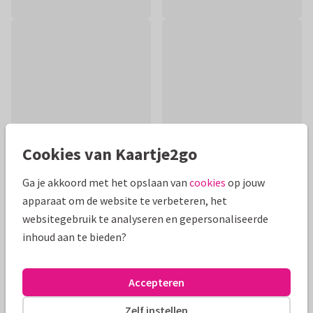
Cookies van Kaartje2go
Ga je akkoord met het opslaan van
cookies
op jouw
apparaat om de website te verbeteren, het
Productinformatie
websitegebruik te analyseren en gepersonaliseerde
Een lieve beterschapskaart om iemand op te beuren. Lieve
inhoud aan te bieden?
bloemetjes achter een pleistertje geplakt om de pijn wat te
verzachten.
Accepteren
Alle kaarten zijn helemaal naar wens aan te passen
Zelf instellen