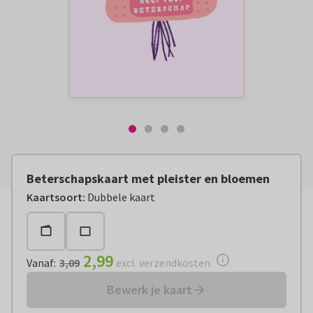
Beterschapskaart met pleister en bloemen
Vanaf:
€ 2,99
excl. verzendkosten
Kaartsoort
:
Dubbele kaart
2,99
Vanaf
:
3,09
excl. verzendkosten
Bewerk je kaart