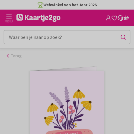
Ga
Webwinkel van het Jaar 2026
naar
de
MENU
inhoud
Terug