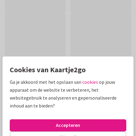
Cookies van Kaartje2go
Ga je akkoord met het opslaan van
cookies
op jouw
apparaat om de website te verbeteren, het
Productinformatie
websitegebruik te analyseren en gepersonaliseerde
inhoud aan te bieden?
Beterschapskaart voor een kind met de tekst: Een
zonnestraaltje speciaal voor jou! Met papier illustraties van
een zonnetje, wolkje en een regenboog.
Accepteren