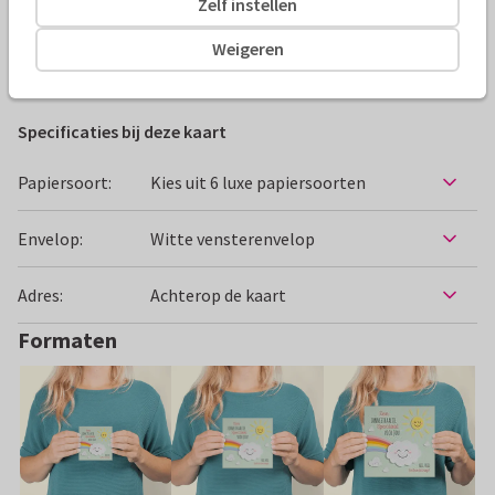
Zelf instellen
Alle kaarten zijn helemaal naar wens aan te passen
Weigeren
Beterschapskaarten
Kalma Design
Kind
Opkikkert
Specificaties bij deze kaart
Papiersoort:
Kies uit 6 luxe papiersoorten
Envelop:
Witte vensterenvelop
Adres:
Achterop de kaart
Formaten