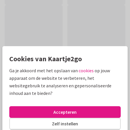
Cookies van Kaartje2go
Ga je akkoord met het opslaan van
cookies
op jouw
apparaat om de website te verbeteren, het
Productinformatie
websitegebruik te analyseren en gepersonaliseerde
inhoud aan te bieden?
Een schattige beterschapskaart. De tekst kan je eventueel
aanpassen in de kaartenmaker.
Accepteren
Alle kaarten zijn helemaal naar wens aan te passen
Zelf instellen