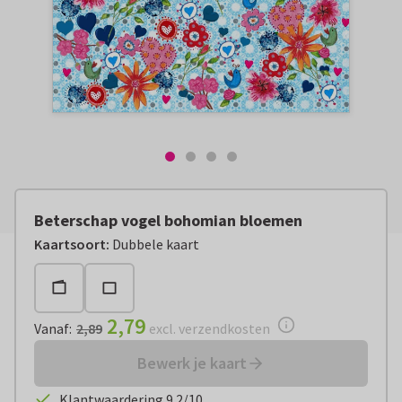
Beterschap vogel bohomian bloemen
Vanaf:
€ 2,79
excl. verzendkosten
Kaartsoort
:
Dubbele kaart
2,79
Vanaf
:
2,89
excl. verzendkosten
Bewerk je kaart
Klantwaardering 9.2/10