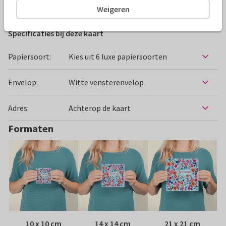
Beterschapskaarten
Caroline Bonne Müller
Vrouw
Weigeren
Specificaties bij deze kaart
Papiersoort:
Kies uit 6 luxe papiersoorten
Envelop:
Witte vensterenvelop
Adres:
Achterop de kaart
Formaten
10 x 10 cm
14 x 14 cm
21 x 21 cm