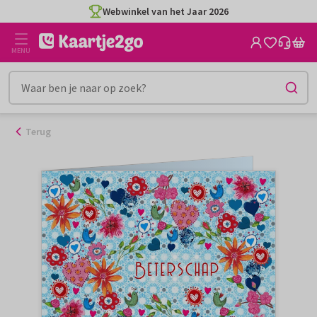
Ga
Webwinkel van het Jaar 2026
naar
de
MENU
inhoud
Terug