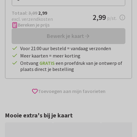
Totaal:
€ 2,99
Totaal:
3,09
2,99
€ 2,99
2,99
per stuk
p/st.
excl. verzendkosten
Bereken je prijs
Bewerk je kaart
Voor 21:00 uur besteld = vandaag verzonden
Meer kaarten = meer korting
Ontvang
GRATIS
een proefdruk van je ontwerp of
plaats direct je bestelling
Toevoegen aan mijn favorieten
Mooie extra's bij je kaart