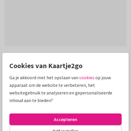
Productinformatie
Cookies van Kaartje2go
Trendy kaart om een 'topper' te bedanken! Met
geïllustreerd, kleurrijk vaandel gecombineerd met goudlook
Ga je akkoord met het opslaan van
cookies
op jouw
elementen en foto op binnenzijde.
apparaat om de website te verbeteren, het
websitegebruik te analyseren en gepersonaliseerde
Alle kaarten zijn helemaal naar wens aan te passen
inhoud aan te bieden?
Bedankkaartjes
Renee geeft vorm
Accepteren
Formaten en prijzen
Zelf instellen