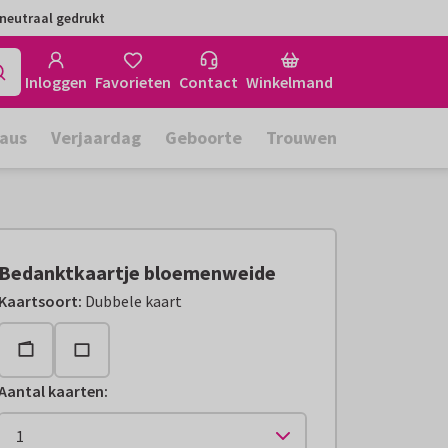
neutraal gedrukt
Inloggen
Favorieten
Contact
Winkelmand
aus
Verjaardag
Geboorte
Trouwen
Bedanktkaartje bloemenweide
Kaartsoort
:
Dubbele kaart
Aantal kaarten
: