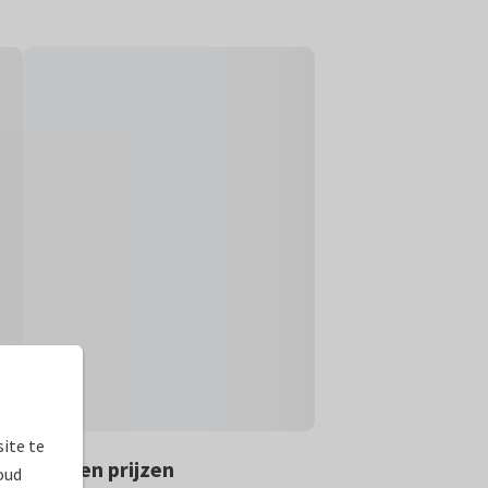
ite te
rmaten en prijzen
oud