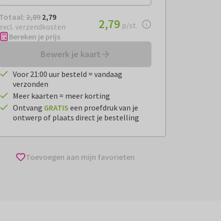
Totaal:
€ 2,79
Totaal:
2,89
2,79
€ 2,79
2,79
per stuk
p/st.
excl. verzendkosten
Bereken je prijs
Bewerk je kaart
Voor 21:00 uur besteld = vandaag
verzonden
Meer kaarten = meer korting
Ontvang
GRATIS
een proefdruk van je
ontwerp of plaats direct je bestelling
Toevoegen aan mijn favorieten