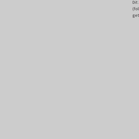
Dit
(fo
get