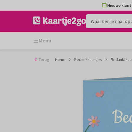
Ga
Nieuwe klant 
naar
de
inhoud
Menu
Terug
Home
Bedankkaartjes
Bedanktkaa