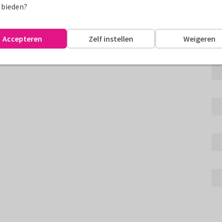
 bieden?
 gekleurd papier.
assen
Accepteren
Zelf instellen
Weigeren