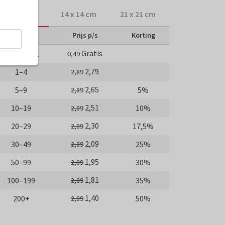
10 x 10 cm
14 x 14 cm
21 x 21 cm
Aantal
Prijs p/s
Korting
Gratis
Proefdruk
0,49
2,79
1–4
2,89
2,65
5–9
5%
2,89
2,51
10–19
10%
2,89
2,30
20–29
17,5%
2,89
2,09
30–49
25%
2,89
1,95
50–99
30%
2,89
1,81
100–199
35%
2,89
1,40
200+
50%
2,89