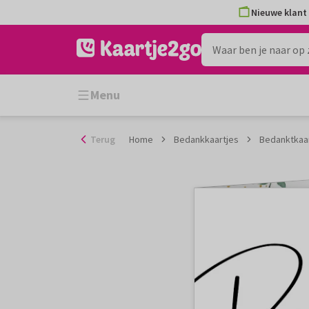
Ga
Nieuwe klant 
naar
de
inhoud
Menu
Terug
Home
Bedankkaartjes
Bedanktkaar