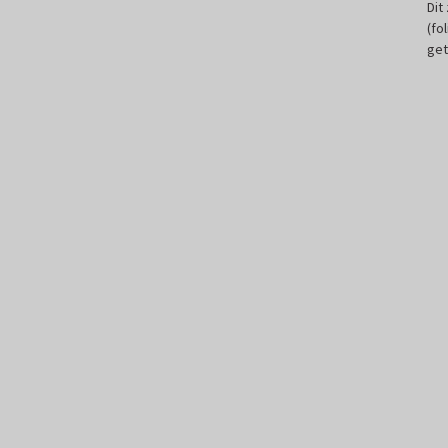
Dit
(fo
get