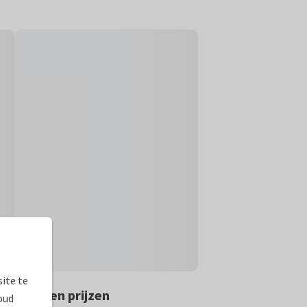
ite te
rmaten en prijzen
oud