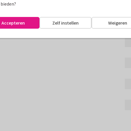
 bieden?
s een mooie boodschap
Accepteren
Zelf instellen
Weigeren
assen