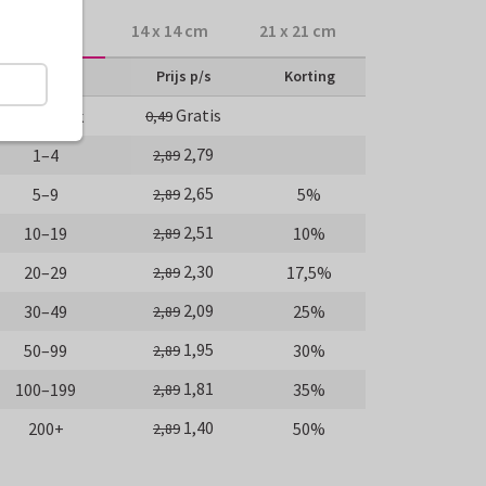
10 x 10 cm
14 x 14 cm
21 x 21 cm
Aantal
Prijs p/s
Korting
Gratis
Proefdruk
0,49
2,79
1–4
2,89
2,65
5–9
5%
2,89
2,51
10–19
10%
2,89
2,30
20–29
17,5%
2,89
2,09
30–49
25%
2,89
1,95
50–99
30%
2,89
1,81
100–199
35%
2,89
1,40
200+
50%
2,89