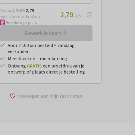
Totaal:
€ 2,79
Totaal:
2,89
2,79
€ 2,79
2,79
per stuk
p/st.
excl. verzendkosten
Bereken je prijs
Bewerk je kaart
Voor 21:00 uur besteld = vandaag
verzonden
Meer kaarten = meer korting
Ontvang
GRATIS
een proefdruk van je
ontwerp of plaats direct je bestelling
Toevoegen aan mijn favorieten