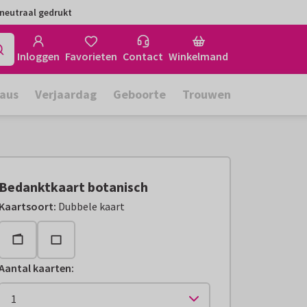
neutraal gedrukt
Inloggen
Favorieten
Contact
Winkelmand
aus
Verjaardag
Geboorte
Trouwen
Bedanktkaart botanisch
Kaartsoort
:
Dubbele kaart
Aantal kaarten
: