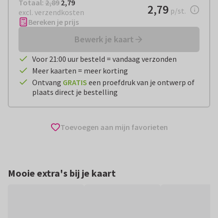
Totaal:
€ 2,79
Totaal:
2,89
2,79
€ 2,79
2,79
per stuk
p/st.
excl. verzendkosten
Bereken je prijs
Bewerk je kaart
Voor 21:00 uur besteld = vandaag verzonden
Meer kaarten = meer korting
Ontvang
GRATIS
een proefdruk van je ontwerp of
plaats direct je bestelling
Toevoegen aan mijn favorieten
Mooie extra's bij je kaart