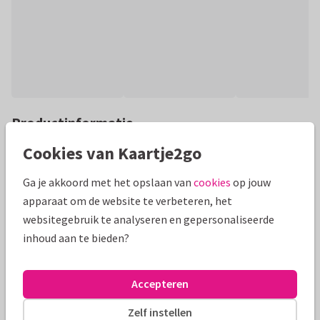
Productinformatie
Een liefelijke bedankkaart, met een leuke woordspeling. Een
Cookies van Kaartje2go
geïllustreerde Schotse hooglander angekleed met bloemen.
Ga je akkoord met het opslaan van
cookies
op jouw
De tekst aanpasbaar naar wens.
apparaat om de website te verbeteren, het
websitegebruik te analyseren en gepersonaliseerde
Alle kaarten zijn helemaal naar wens aan te passen
inhoud aan te bieden?
Bedankkaartjes
Carla Creaties
Accepteren
Formaten en prijzen
Zelf instellen