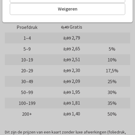
10 x 10 cm
14 x 14 cm
21 x 21 cm
Weigeren
Aantal
Prijs p/s
Korting
Gratis
Proefdruk
0,49
2,79
1–4
2,89
2,65
5–9
5%
2,89
2,51
10–19
10%
2,89
2,30
20–29
17,5%
2,89
2,09
30–49
25%
2,89
1,95
50–99
30%
2,89
1,81
100–199
35%
2,89
1,40
200+
50%
2,89
Dit zijn de prijzen van een kaart zonder luxe afwerkingen (foliedruk,