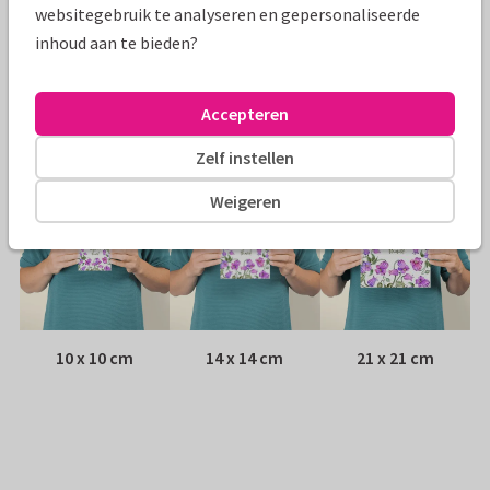
websitegebruik te analyseren en gepersonaliseerde
inhoud aan te bieden?
Envelop:
Witte vensterenvelop
Adres:
Achterop de kaart
Accepteren
Formaten
Zelf instellen
Weigeren
10 x 10 cm
14 x 14 cm
21 x 21 cm