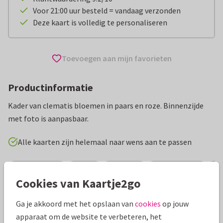
Voor 21:00 uur besteld = vandaag verzonden
Deze kaart is volledig te personaliseren
Toevoegen aan mijn favorieten
Productinformatie
Kader van clematis bloemen in paars en roze. Binnenzijde
met foto is aanpasbaar.
Alle kaarten zijn helemaal naar wens aan te passen
Wenskaarten
Teuni
Bloemen
Welkom thuis
O
Cookies van Kaartje2go
Specificaties bij deze kaart
Ga je akkoord met het opslaan van
cookies
op jouw
apparaat om de website te verbeteren, het
Papiersoort:
Kies uit 6 luxe papiersoorten