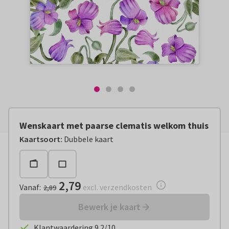
Wenskaart met paarse clematis welkom thuis
Vanaf:
€ 2,79
excl. verzendkosten
Kaartsoort
:
Dubbele kaart
2,79
Vanaf
:
excl. verzendkosten
2,89
Bewerk je kaart
Klantwaardering 9.2/10