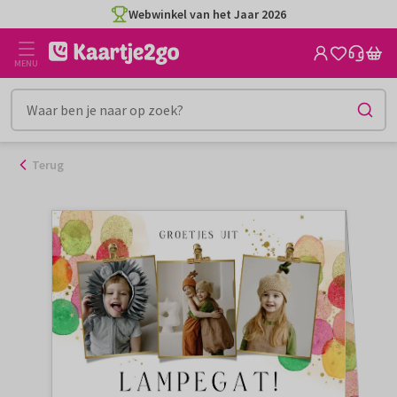
Ga
Webwinkel van het Jaar 2026
naar
de
MENU
inhoud
Terug