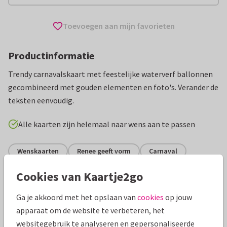
Toevoegen aan mijn favorieten
Productinformatie
Trendy carnavalskaart met feestelijke waterverf ballonnen
gecombineerd met gouden elementen en foto's. Verander de
teksten eenvoudig.
Alle kaarten zijn helemaal naar wens aan te passen
Wenskaarten
Renee geeft vorm
Carnaval
Cookies van Kaartje2go
Specificaties bij deze kaart
Ga je akkoord met het opslaan van
cookies
op jouw
Papiersoort:
Kies uit 6 luxe papiersoorten
apparaat om de website te verbeteren, het
websitegebruik te analyseren en gepersonaliseerde