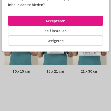
Envelop:
Witte vensterenvelop
inhoud aan te bieden?
Adres:
Achterop de kaart
Accepteren
Formaten
Zelf instellen
Weigeren
10 x 15 cm
15 x 21 cm
21 x 30 cm