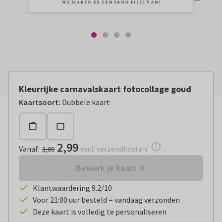
Kleurrijke carnavalskaart fotocollage goud
Vanaf:
€ 2,99
excl. verzendkosten
Kaartsoort
:
Dubbele kaart
2,99
Vanaf
:
excl. verzendkosten
3,09
Bewerk je kaart
Klantwaardering 9.2/10
Voor 21:00 uur besteld = vandaag verzonden
Deze kaart is volledig te personaliseren