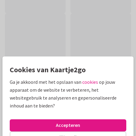
Cookies van Kaartje2go
Ga je akkoord met het opslaan van
cookies
op jouw
apparaat om de website te verbeteren, het
Productinformatie
websitegebruik te analyseren en gepersonaliseerde
inhoud aan te bieden?
Trendy verjaardagskaart met blauw en gouden ballonnen,
spettertjes en waterverf. Met grote blauwe cijferballonnen
die het getal 16 vormen.
Accepteren