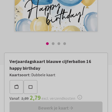
Verjaardagskaart blauwe cijferballon 16
happy birthday
Vanaf:
€ 2,79
excl. verzendkosten
Kaartsoort
:
Dubbele kaart
2,79
Vanaf
:
2,89
excl. verzendkosten
Bewerk je kaart