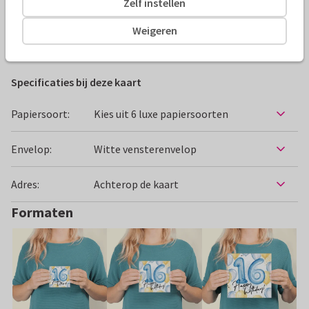
Zelf instellen
Alle kaarten zijn helemaal naar wens aan te passen
Weigeren
Verjaardagskaarten
Tirza
16 jaar
Zoon
Specificaties bij deze kaart
Papiersoort:
Kies uit 6 luxe papiersoorten
Envelop:
Witte vensterenvelop
Adres:
Achterop de kaart
Formaten