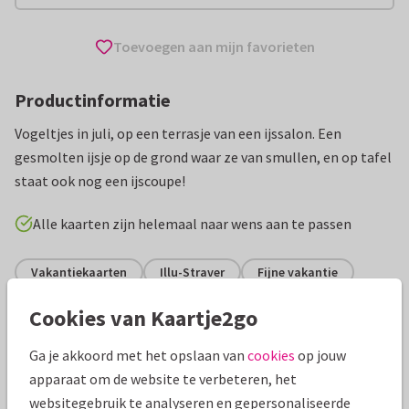
Toevoegen aan mijn favorieten
Productinformatie
Vogeltjes in juli, op een terrasje van een ijssalon. Een
gesmolten ijsje op de grond waar ze van smullen, en op tafel
staat ook nog een ijscoupe!
Alle kaarten zijn helemaal naar wens aan te passen
Vakantiekaarten
Illu-Straver
Fijne vakantie
Cookies van Kaartje2go
Specificaties bij deze kaart
Ga je akkoord met het opslaan van
cookies
op jouw
Papiersoort:
Kies uit 6 luxe papiersoorten
apparaat om de website te verbeteren, het
websitegebruik te analyseren en gepersonaliseerde