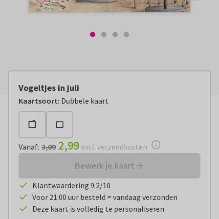
Vogeltjes in juli
Vanaf:
€ 2,99
excl. verzendkosten
Kaartsoort
:
Dubbele kaart
2,99
Vanaf
:
3,09
excl. verzendkosten
Bewerk je kaart
Klantwaardering 9.2/10
Voor 21:00 uur besteld = vandaag verzonden
Deze kaart is volledig te personaliseren