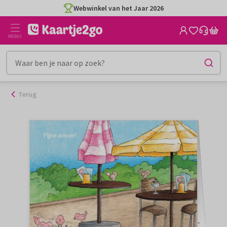
Ga
Webwinkel van het Jaar 2026
naar
de
MENU
inhoud
Terug