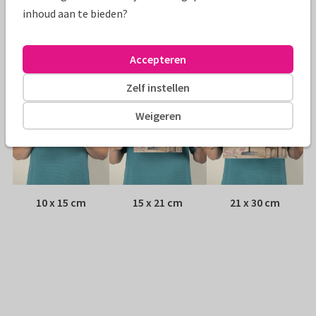
Envelop:
Witte vensterenvelop
inhoud aan te bieden?
Adres:
Achterop de kaart
Accepteren
Formaten
Zelf instellen
Weigeren
10 x 15 cm
15 x 21 cm
21 x 30 cm