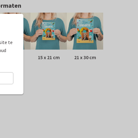
ormaten
ite te
oud
10 x 15 cm
15 x 21 cm
21 x 30 cm