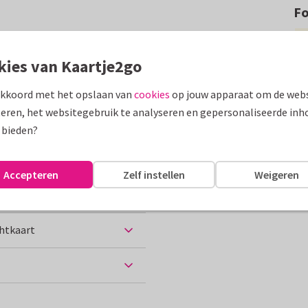
F
d thema met ijsjes. Leuk voor
kies van Kaartje2go
assen
akkoord met het opslaan van
cookies
op jouw apparaat om de webs
eren, het websitegebruik te analyseren en gepersonaliseerde inh
ne vakantie
Nederland
 bieden?
Accepteren
Zelf instellen
Weigeren
chtkaart