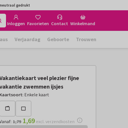
neutraal gedrukt
Inloggen
Favorieten
Contact
Winkelmand
aus
Verjaardag
Geboorte
Trouwen
Vakantiekaart veel plezier fijne
vakantie zwemmen ijsjes
Vanaf:
€ 1,69
excl. verzendkosten
Kaartsoort
:
Enkele kaart
1,69
Vanaf
:
1,79
excl. verzendkosten