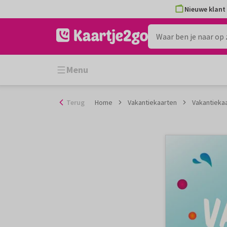
Ga
Nieuwe klant 
naar
de
inhoud
Menu
Terug
Home
Vakantiekaarten
Vakantiekaa