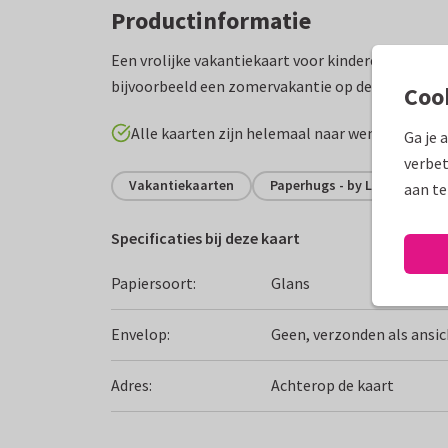
Productinformatie
Een vrolijke vakantiekaart voor kinderen in stran
bijvoorbeeld een zomervakantie op de camping.
Coo
Alle kaarten zijn helemaal naar wens aan te p
Ga je 
verbet
Vakantiekaarten
Paperhugs - by Lidy
Fij
aan te
Specificaties bij deze kaart
Papiersoort:
Glans
Envelop:
Geen, verzonden als ansi
Adres:
Achterop de kaart