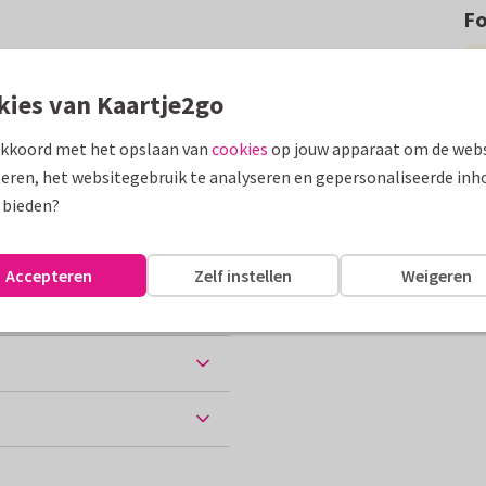
F
er te wensen in Azië. Met
kies van Kaartje2go
assen
akkoord met het opslaan van
cookies
op jouw apparaat om de webs
eren, het websitegebruik te analyseren en gepersonaliseerde inh
ne vakantie
 bieden?
Accepteren
Zelf instellen
Weigeren
ten