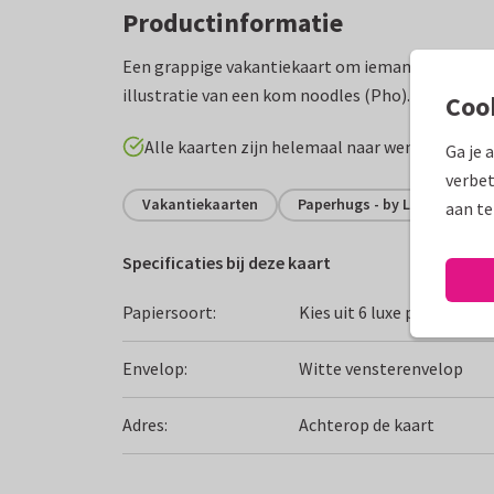
Productinformatie
Een grappige vakantiekaart om iemand veel plezi
illustratie van een kom noodles (Pho).
Coo
Alle kaarten zijn helemaal naar wens aan te p
Ga je 
verbet
Vakantiekaarten
Paperhugs - by Lidy
Fij
aan te
Specificaties bij deze kaart
Papiersoort:
Kies uit 6 luxe papiersoor
Envelop:
Witte vensterenvelop
Adres:
Achterop de kaart