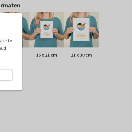
ormaten
ite te
oud
10 x 15 cm
15 x 21 cm
21 x 30 cm