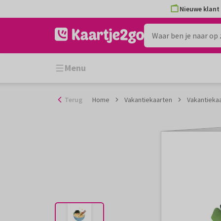
Ga
Nieuwe klant 
naar
de
inhoud
Menu
Terug
Home
Vakantiekaarten
Vakantiekaa