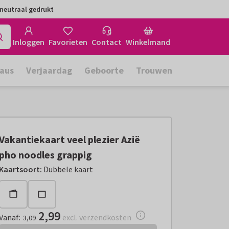
neutraal gedrukt
Inloggen
Favorieten
Contact
Winkelmand
aus
Verjaardag
Geboorte
Trouwen
Vakantiekaart veel plezier Azië
pho noodles grappig
Vanaf:
€ 2,99
excl. verzendkosten
Kaartsoort
:
Dubbele kaart
2,99
Vanaf
:
excl. verzendkosten
3,09