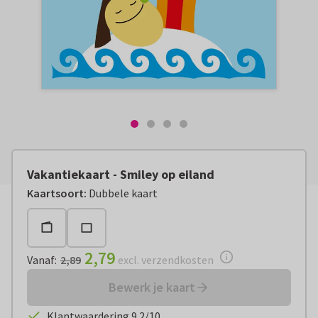
Vakantiekaart - Smiley op eiland
Vanaf:
€ 2,79
excl. verzendkosten
Kaartsoort
:
Dubbele kaart
2,79
Vanaf
:
2,89
excl. verzendkosten
Bewerk je kaart
Klantwaardering 9.2/10