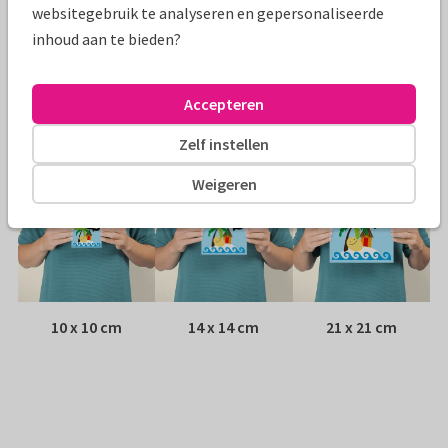
websitegebruik te analyseren en gepersonaliseerde
inhoud aan te bieden?
Envelop:
Witte vensterenvelop
Adres:
Achterop de kaart
Accepteren
Formaten
Zelf instellen
Weigeren
10 x 10 cm
14 x 14 cm
21 x 21 cm