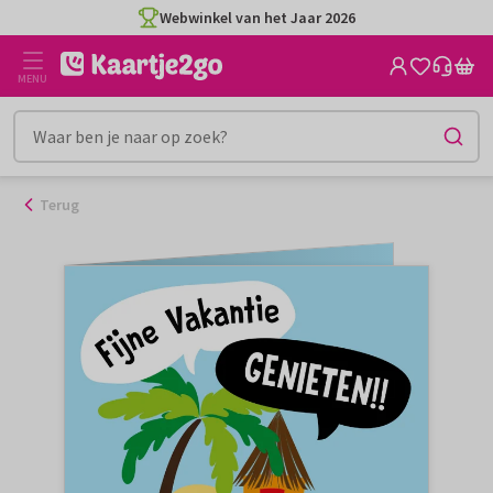
Ga
Webwinkel van het Jaar 2026
naar
de
MENU
inhoud
Terug