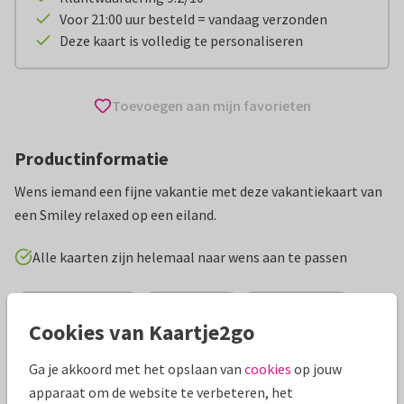
Voor 21:00 uur besteld = vandaag verzonden
Deze kaart is volledig te personaliseren
Toevoegen aan mijn favorieten
Productinformatie
Wens iemand een fijne vakantie met deze vakantiekaart van
een Smiley relaxed op een eiland.
Alle kaarten zijn helemaal naar wens aan te passen
Vakantiekaarten
Sonja Kemp
Fijne vakantie
Cookies van Kaartje2go
Specificaties bij deze kaart
Ga je akkoord met het opslaan van
cookies
op jouw
apparaat om de website te verbeteren, het
Papiersoort:
Kies uit 6 luxe papiersoorten