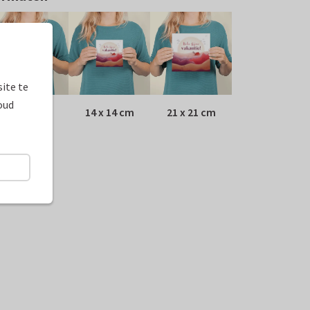
ite te
oud
10 x 10 cm
14 x 14 cm
21 x 21 cm