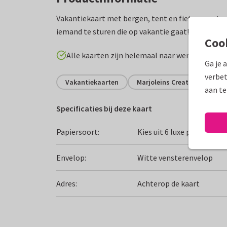
Vakantiekaart met bergen, tent en fietsen met: e
iemand te sturen die op vakantie gaat!
Coo
Alle kaarten zijn helemaal naar wens aan te p
Ga je 
verbet
Vakantiekaarten
Marjoleins Creations
Fi
aan te
Specificaties bij deze kaart
Papiersoort:
Kies uit 6 luxe papiersoor
Envelop:
Witte vensterenvelop
Adres:
Achterop de kaart