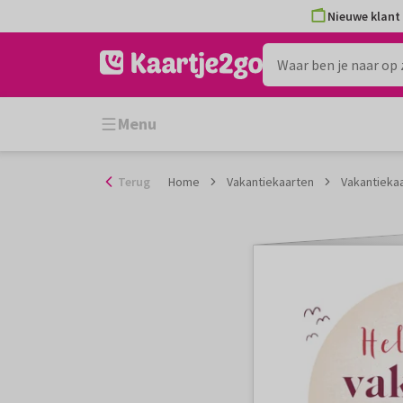
Ga
Nieuwe klant 
naar
de
inhoud
Menu
Terug
Home
Vakantiekaarten
Vakantiekaa