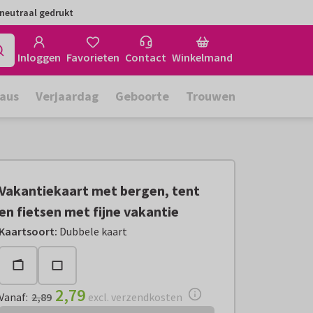
neutraal gedrukt
Inloggen
Favorieten
Contact
Winkelmand
aus
Verjaardag
Geboorte
Trouwen
Vakantiekaart met bergen, tent
en fietsen met fijne vakantie
Vanaf:
€ 2,79
excl. verzendkosten
Kaartsoort
:
Dubbele kaart
2,79
Vanaf
:
2,89
excl. verzendkosten