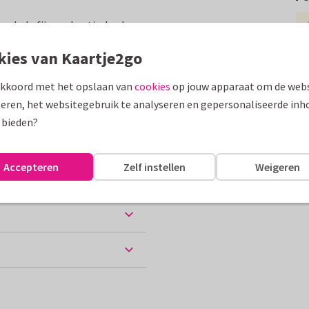
en hele fijne vakantie. Leuk om
kies van Kaartje2go
assen
akkoord met het opslaan van
cookies
op jouw apparaat om de webs
eren, het websitegebruik te analyseren en gepersonaliseerde inh
jne vakantie
 bieden?
Accepteren
Zelf instellen
Weigeren
ten