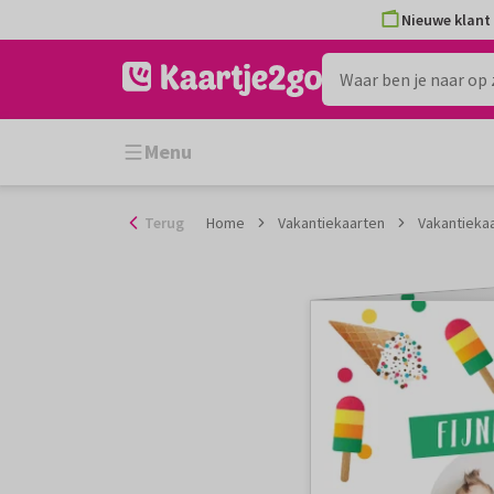
Ga
Nieuwe klant 
naar
de
inhoud
Menu
Terug
Home
Vakantiekaarten
Vakantiekaar