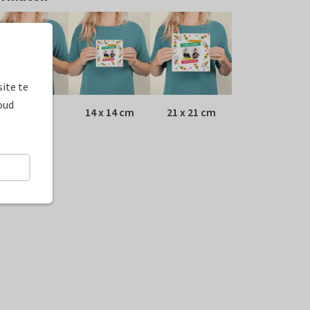
ite te
oud
10 x 10 cm
14 x 14 cm
21 x 21 cm