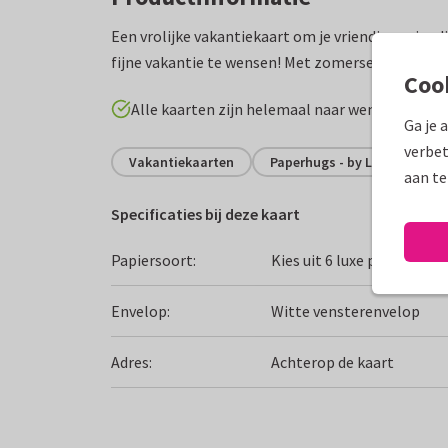
Een vrolijke vakantiekaart om je vriendjes, vrien
fijne vakantie te wensen! Met zomerse ijsjes, con
Coo
Alle kaarten zijn helemaal naar wens aan te p
Ga je 
verbet
Vakantiekaarten
Paperhugs - by Lidy
Fij
aan te
Specificaties bij deze kaart
Papiersoort:
Kies uit 6 luxe papiersoor
Envelop:
Witte vensterenvelop
Adres:
Achterop de kaart