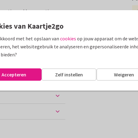
dinnetjes en klasgenootjes een
fetti en eigen foto
kies van Kaartje2go
assen
akkoord met het opslaan van
cookies
op jouw apparaat om de webs
eren, het websitegebruik te analyseren en gepersonaliseerde inh
ne vakantie
 bieden?
Accepteren
Zelf instellen
Weigeren
ten