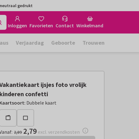
neutraal gedrukt
Inloggen
Favorieten
Contact
Winkelmand
aus
Verjaardag
Geboorte
Trouwen
Vakantiekaart ijsjes foto vrolijk
kinderen confetti
Vanaf:
€ 2,79
excl. verzendkosten
Kaartsoort
:
Dubbele kaart
2,79
Vanaf
:
excl. verzendkosten
2,89