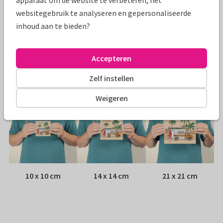
apparaat om de website te verbeteren, het
Papiersoort:
Kies uit 6 luxe papiersoorten
websitegebruik te analyseren en gepersonaliseerde
inhoud aan te bieden?
Envelop:
Witte vensterenvelop
Accepteren
Adres:
Achterop de kaart
Zelf instellen
Formaten
Weigeren
10 x 10 cm
14 x 14 cm
21 x 21 cm