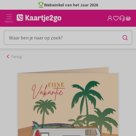
Ga
Webwinkel van het Jaar 2026
naar
de
MENU
inhoud
Terug