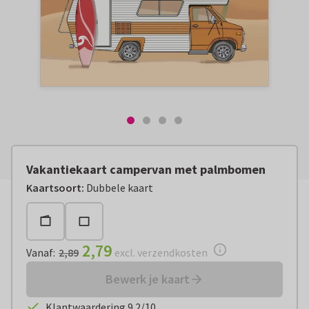
Vakantiekaart campervan met palmbomen
Vanaf:
€ 2,79
excl. verzendkosten
Kaartsoort
:
Dubbele kaart
2,79
Vanaf
:
2,89
excl. verzendkosten
Bewerk je kaart
Klantwaardering 9.2/10