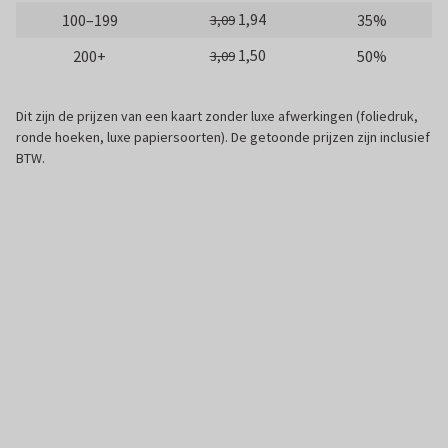
1,94
100–199
35%
3,09
1,50
200+
50%
3,09
Dit zijn de prijzen van een kaart zonder luxe afwerkingen (foliedruk,
ronde hoeken, luxe papiersoorten). De getoonde prijzen zijn inclusief
BTW.