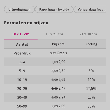
Uitnodigingen
Paperhugs - by Lidy
Verjaardagsfeestje
Formaten en prijzen
10 x 15 cm
15 x 21 cm
21 x 30 cm
Aantal
Prijs p/s
Korting
Gratis
Proefdruk
0,49
2,99
1–4
3,09
2,84
5–9
5%
3,09
2,69
10–19
10%
3,09
2,47
20–29
17,5%
3,09
2,24
30–49
25%
3,09
2,09
50–99
30%
3,09