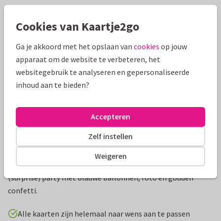
Mooie extra's bij je kaart
Cookies van Kaartje2go
Ga je akkoord met het opslaan van
cookies
op jouw
apparaat om de website te verbeteren, het
websitegebruik te analyseren en gepersonaliseerde
inhoud aan te bieden?
Accepteren
Zelf instellen
Productinformatie
Weigeren
Een stijlvolle en feestelijke uitnodigingskaart voor een
(surprise) party met blauwe ballonnen, foto en gouden
confetti.
Alle kaarten zijn helemaal naar wens aan te passen