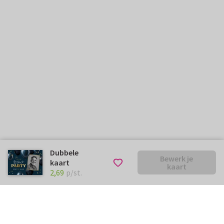
Dubbele
Bewerk je
kaart
kaart
€ 2,69
p/st.
2,69
p/st.