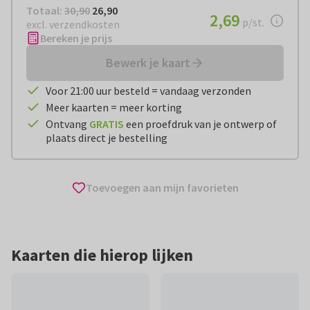
Totaal:
€ 26,90
Totaal:
30,90
26,90
€ 2,69
2,69
per stuk
p/st.
excl. verzendkosten
Bereken je prijs
Bewerk je kaart
Voor 21:00 uur besteld = vandaag verzonden
Meer kaarten = meer korting
Ontvang
GRATIS
een proefdruk van je ontwerp of
plaats direct je bestelling
Toevoegen aan mijn favorieten
Kaarten die hierop lijken