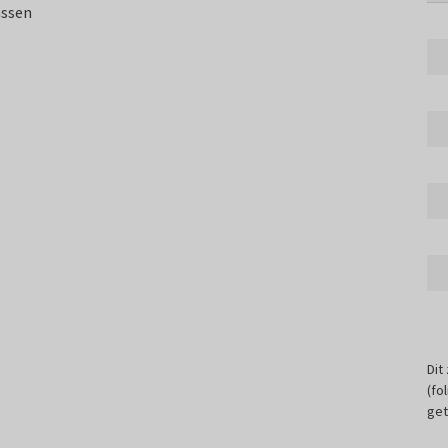
assen
Dit
(fo
get