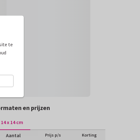
ite te
oud
rmaten en prijzen
14 x 14 cm
Aantal
Prijs p/s
Korting