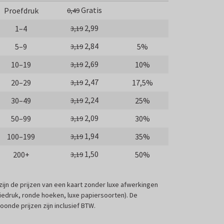
Gratis
Proefdruk
0,49
2,99
1–4
3,19
2,84
5–9
5%
3,19
2,69
10–19
10%
3,19
2,47
20–29
17,5%
3,19
2,24
30–49
25%
3,19
2,09
50–99
30%
3,19
1,94
100–199
35%
3,19
1,50
200+
50%
3,19
 zijn de prijzen van een kaart zonder luxe afwerkingen
liedruk, ronde hoeken, luxe papiersoorten). De
oonde prijzen zijn inclusief BTW.