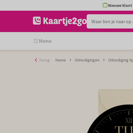
Ga
Nieuwe klant 
naar
de
inhoud
Menu
Terug
Home
Uitnodigingen
Uitnodiging ti