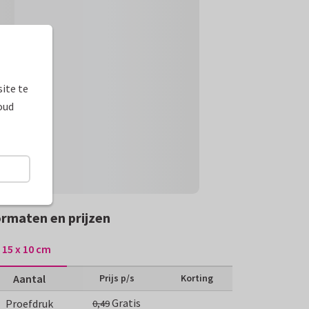
ite te
oud
rmaten en prijzen
15 x 10 cm
Aantal
Prijs p/s
Korting
Gratis
Proefdruk
0,49