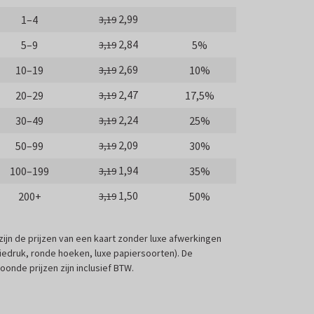
2,99
1–4
3,19
2,84
5–9
5%
3,19
2,69
10–19
10%
3,19
2,47
20–29
17,5%
3,19
2,24
30–49
25%
3,19
2,09
50–99
30%
3,19
1,94
100–199
35%
3,19
1,50
200+
50%
3,19
 zijn de prijzen van een kaart zonder luxe afwerkingen
liedruk, ronde hoeken, luxe papiersoorten). De
oonde prijzen zijn inclusief BTW.