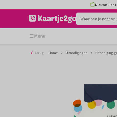
Ga
Nieuwe klant 
naar
de
inhoud
Menu
Terug
Home
Uitnodigingen
Uitnodiging g