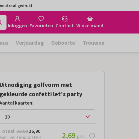
neutraal gedrukt
Inloggen
Favorieten
Contact
Winkelmand
aus
Verjaardag
Geboorte
Trouwen
Uitnodiging golfvorm met
gekleurde confetti let's party
Aantal kaarten
:
Totaal:
€ 26,90
Totaal:
31,90
26,90
€ 2,69
2,69
per stuk
p/st.
excl. verzendkosten