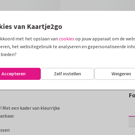
kies van Kaartje2go
akkoord met het opslaan van
cookies
op jouw apparaat om de webs
eren, het websitegebruik te analyseren en gepersonaliseerde inh
 bieden?
Accepteren
Zelf instellen
Weigeren
Fo
! Met een kader van kleurrijke
pasbaar.
assen