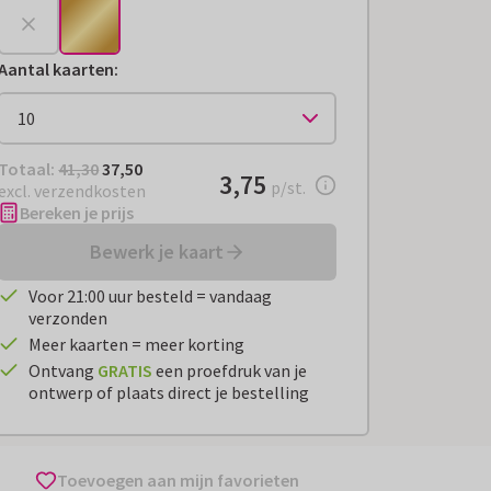
Aantal kaarten
:
Totaal:
€ 37,50
Totaal:
41,30
37,50
€ 3,75
3,75
per stuk
p/st.
excl. verzendkosten
Bereken je prijs
Bewerk je kaart
Voor 21:00 uur besteld = vandaag
verzonden
Meer kaarten = meer korting
Ontvang
GRATIS
een proefdruk van je
ontwerp of plaats direct je bestelling
Toevoegen aan mijn favorieten