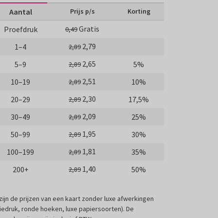
Aantal
Prijs p/s
Korting
Gratis
Proefdruk
0,49
2,79
1–4
2,89
2,65
5–9
5%
2,89
2,51
10–19
10%
2,89
2,30
20–29
17,5%
2,89
2,09
30–49
25%
2,89
1,95
50–99
30%
2,89
1,81
100–199
35%
2,89
1,40
200+
50%
2,89
 zijn de prijzen van een kaart zonder luxe afwerkingen
liedruk, ronde hoeken, luxe papiersoorten). De