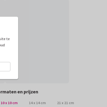
ite te
oud
rmaten en prijzen
10 x 10 cm
14 x 14 cm
21 x 21 cm