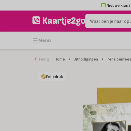
Ga
Nieuwe klant 
naar
de
inhoud
Menu
Terug
Home
Uitnodigingen
Pensioenfeest
Foliedruk
Foliedruk
Foliedruk
Foliedruk
Foliedruk