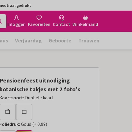
neutraal gedrukt
Inloggen
Favorieten
Contact
Winkelmand
aus
Verjaardag
Geboorte
Trouwen
Pensioenfeest uitnodiging
botanische takjes met 2 foto's
Kaartsoort
:
Dubbele kaart
Foliedruk
:
Goud
(
+
0,99
)
+
€ 0,99