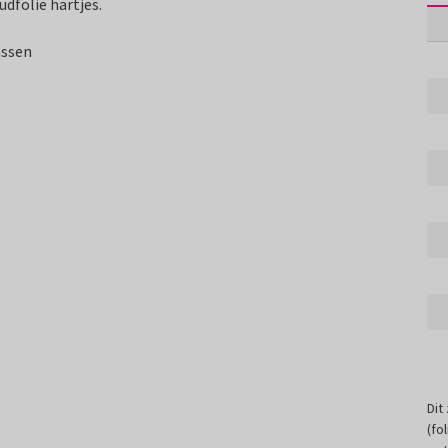
dfolie hartjes.
assen
Dit
(fo