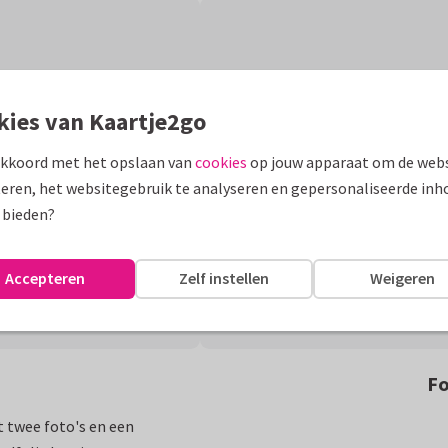
kies van Kaartje2go
akkoord met het opslaan van
cookies
op jouw apparaat om de webs
eren, het websitegebruik te analyseren en gepersonaliseerde inh
 bieden?
Accepteren
Zelf instellen
Weigeren
Fo
t twee foto's en een