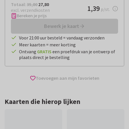
Totaal:
€ 27,80
Totaal:
35,80
27,80
€ 1,39
1,39
per stuk
p/st.
excl. verzendkosten
Bereken je prijs
Bewerk je kaart
Voor 21:00 uur besteld = vandaag verzonden
Meer kaarten = meer korting
Ontvang
GRATIS
een proefdruk van je ontwerp of
plaats direct je bestelling
Toevoegen aan mijn favorieten
Kaarten die hierop lijken