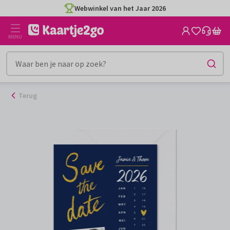
Ga
Webwinkel van het Jaar 2026
naar
de
MENU
inhoud
Terug