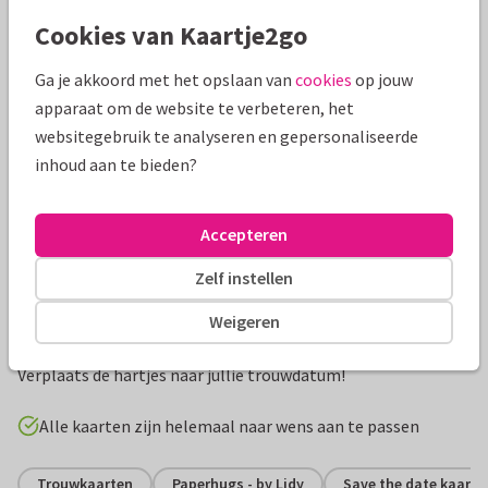
Mooie extra's bij je kaart
Cookies van Kaartje2go
Ga je akkoord met het opslaan van
cookies
op jouw
apparaat om de website te verbeteren, het
websitegebruik te analyseren en gepersonaliseerde
inhoud aan te bieden?
Accepteren
Zelf instellen
Productinformatie
Weigeren
Stijlvolle trouwkaart met gouden letters, kalender en foto.
Verplaats de hartjes naar jullie trouwdatum!
Alle kaarten zijn helemaal naar wens aan te passen
Trouwkaarten
Paperhugs - by Lidy
Save the date kaarte