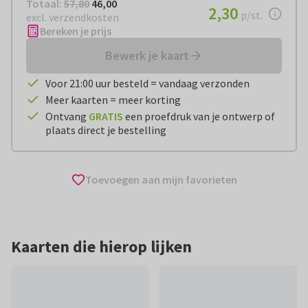
Totaal:
€ 46,00
Totaal:
57,80
46,00
€ 2,30
2,30
per stuk
p/st.
excl. verzendkosten
Bereken je prijs
Bewerk je kaart
Voor 21:00 uur besteld = vandaag verzonden
Meer kaarten = meer korting
Ontvang
GRATIS
een proefdruk van je ontwerp of
plaats direct je bestelling
Toevoegen aan mijn favorieten
Kaarten die hierop lijken