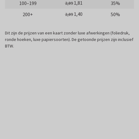
1,81
100–199
35%
2,89
1,40
200+
50%
2,89
Dit zijn de prijzen van een kaart zonder luxe afwerkingen (foliedruk,
ronde hoeken, luxe papiersoorten). De getoonde prijzen zijn inclusief
BTW.