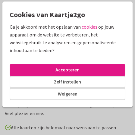
Mooie extra's bij je kaart
Cookies van Kaartje2go
Ga je akkoord met het opslaan van
cookies
op jouw
apparaat om de website te verbeteren, het
websitegebruik te analyseren en gepersonaliseerde
inhoud aan te bieden?
Accepteren
Zelf instellen
Productinformatie
Weigeren
Bijzonder originele trouwkaart van een stoere motor met
bruidspaar, de tekst aan de binnenkant is geheel aanpasbaar.
Veel plezier ermee.
Alle kaarten zijn helemaal naar wens aan te passen