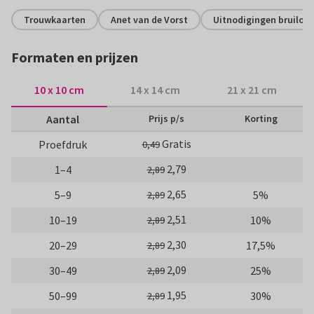
Trouwkaarten
Anet van de Vorst
Uitnodigingen bruiloft
Formaten en prijzen
10 x 10 cm
14 x 14 cm
21 x 21 cm
Aantal
Prijs p/s
Korting
Gratis
Proefdruk
0,49
2,79
1–4
2,89
2,65
5–9
5%
2,89
2,51
10–19
10%
2,89
2,30
20–29
17,5%
2,89
2,09
30–49
25%
2,89
1,95
50–99
30%
2,89