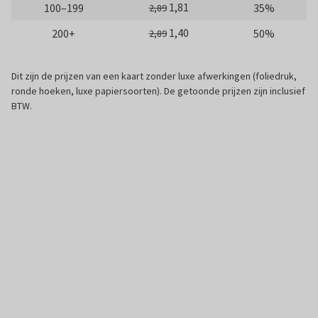
1,81
100–199
35%
2,89
1,40
200+
50%
2,89
Dit zijn de prijzen van een kaart zonder luxe afwerkingen (foliedruk,
ronde hoeken, luxe papiersoorten). De getoonde prijzen zijn inclusief
BTW.