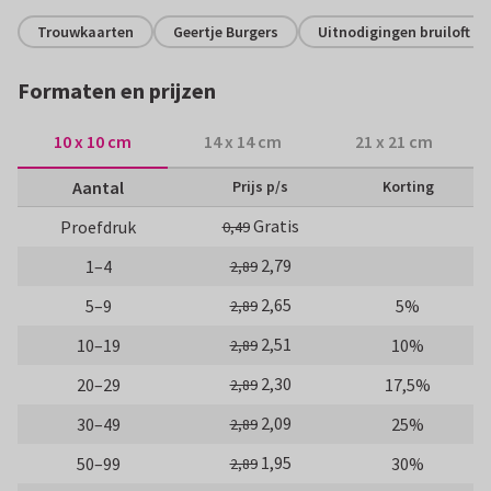
Trouwkaarten
Geertje Burgers
Uitnodigingen bruiloft
Formaten en prijzen
10 x 10 cm
14 x 14 cm
21 x 21 cm
Aantal
Prijs p/s
Korting
Gratis
Proefdruk
0,49
2,79
1–4
2,89
2,65
5–9
5%
2,89
2,51
10–19
10%
2,89
2,30
20–29
17,5%
2,89
2,09
30–49
25%
2,89
1,95
50–99
30%
2,89