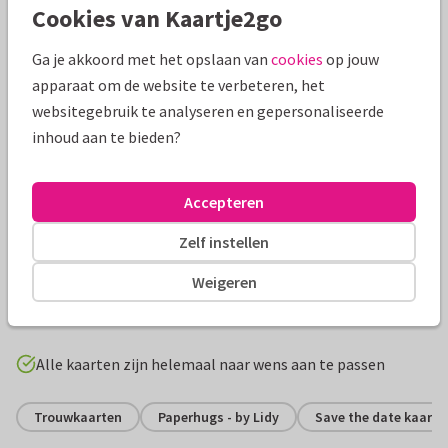
Cookies van Kaartje2go
Ga je akkoord met het opslaan van
cookies
op jouw
apparaat om de website te verbeteren, het
websitegebruik te analyseren en gepersonaliseerde
inhoud aan te bieden?
Accepteren
Zelf instellen
Productinformatie
Weigeren
Een originele trouwkaart in ticket vorm met foto op de
voorzijde. De achtergrondkleur is aanpasbaar.
Alle kaarten zijn helemaal naar wens aan te passen
Trouwkaarten
Paperhugs - by Lidy
Save the date kaarte