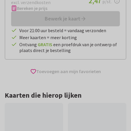
2,47
p/st.
excl. verzendkosten
Bereken je prijs
Bewerk je kaart
Voor 21:00 uur besteld = vandaag verzonden
Meer kaarten = meer korting
Ontvang
GRATIS
een proefdruk van je ontwerp of
plaats direct je bestelling
Toevoegen aan mijn favorieten
Kaarten die hierop lijken