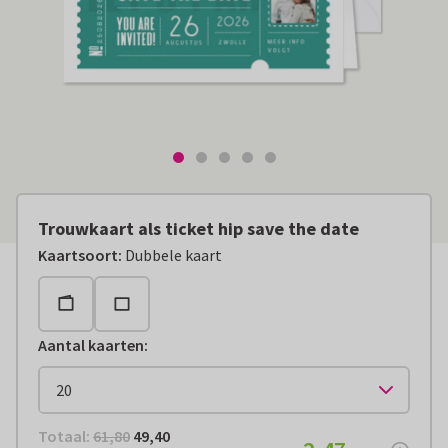
Trouwkaart als ticket hip save the date
Kaartsoort
:
Dubbele kaart
Aantal kaarten
:
Totaal:
€ 49,40
Totaal:
61,80
49,40
€ 2,47
per stuk