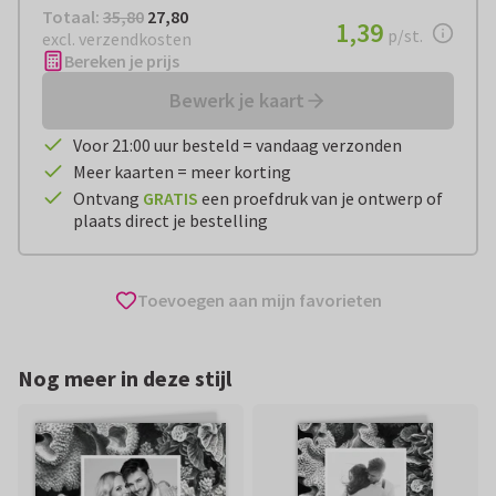
Totaal:
€ 27,80
Totaal:
35,80
27,80
€ 1,39
1,39
per stuk
p/st.
excl. verzendkosten
Bereken je prijs
Bewerk je kaart
Voor 21:00 uur besteld = vandaag verzonden
Meer kaarten = meer korting
Ontvang
GRATIS
een proefdruk van je ontwerp of
plaats direct je bestelling
Toevoegen aan mijn favorieten
Nog meer in deze stijl