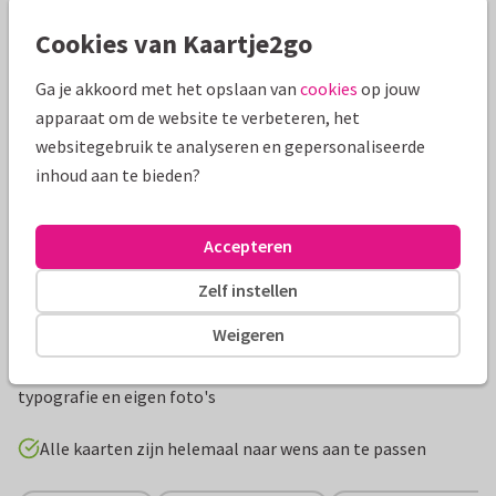
Mooie extra's bij je kaart
Cookies van Kaartje2go
Ga je akkoord met het opslaan van
cookies
op jouw
apparaat om de website te verbeteren, het
websitegebruik te analyseren en gepersonaliseerde
inhoud aan te bieden?
Accepteren
Zelf instellen
Productinformatie
Weigeren
Een originele Save the Date trouwkaart in zwart wit met
koraal illustraties van Ernst Haeckel. Met stijlvolle
typografie en eigen foto's
Alle kaarten zijn helemaal naar wens aan te passen