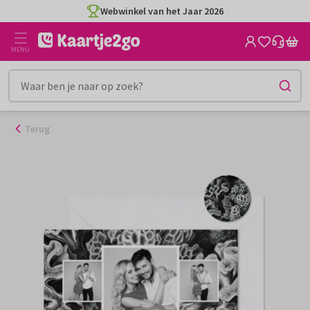
Ga
Webwinkel van het Jaar 2026
naar
de
MENU
inhoud
Terug