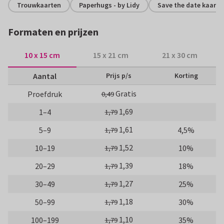
Trouwkaarten
Paperhugs - by Lidy
Save the date kaarte
Formaten en prijzen
10 x 15 cm
15 x 21 cm
21 x 30 cm
Aantal
Prijs p/s
Korting
Gratis
Proefdruk
0,49
1,69
1–4
1,79
1,61
5–9
4,5%
1,79
1,52
10–19
10%
1,79
1,39
20–29
18%
1,79
1,27
30–49
25%
1,79
1,18
50–99
30%
1,79
1,10
100–199
35%
1,79