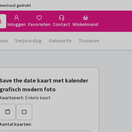
neutraal gedrukt
Inloggen
Favorieten
Contact
Winkelmand
aus
Verjaardag
Geboorte
Trouwen
Save the date kaart met kalender
grafisch modern foto
Kaartsoort
:
Enkele kaart
Aantal kaarten
: