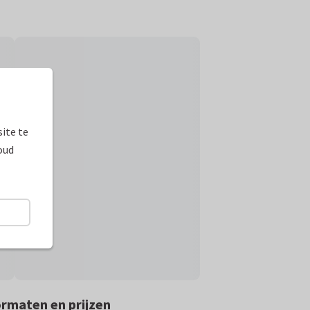
ite te
oud
rmaten en prijzen