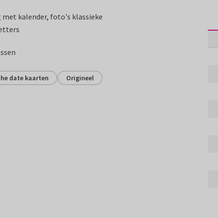
 met kalender, foto's klassieke
etters
assen
the date kaarten
Origineel