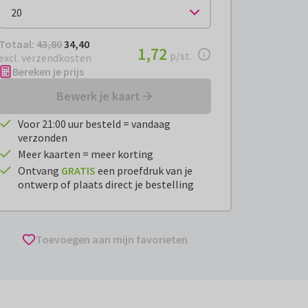
Totaal:
€ 34,40
Totaal:
43,80
34,40
€ 1,72
1,72
per stuk
p/st.
excl. verzendkosten
Bereken je prijs
Bewerk je kaart
Voor 21:00 uur besteld = vandaag
verzonden
Meer kaarten = meer korting
Ontvang
GRATIS
een proefdruk van je
ontwerp of plaats direct je bestelling
Toevoegen aan mijn favorieten