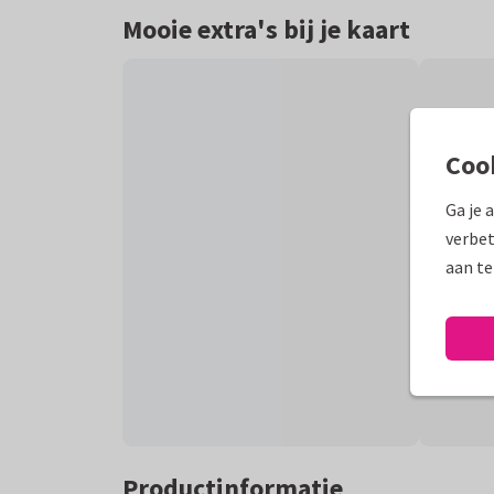
Mooie extra's bij je kaart
Coo
Ga je 
verbet
aan te
Productinformatie