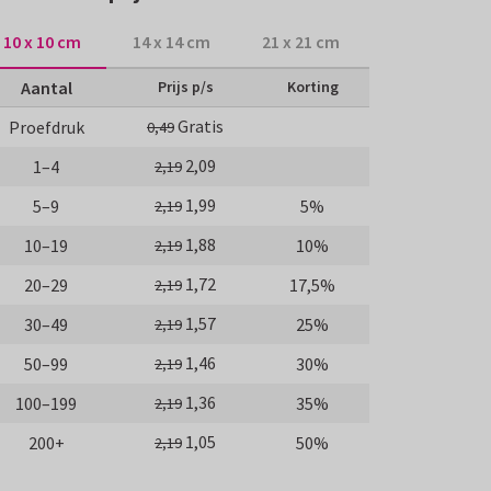
10 x 10 cm
14 x 14 cm
21 x 21 cm
Aantal
Prijs p/s
Korting
Gratis
Proefdruk
0,49
2,09
1–4
2,19
1,99
5–9
5%
2,19
1,88
10–19
10%
2,19
1,72
20–29
17,5%
2,19
1,57
30–49
25%
2,19
1,46
50–99
30%
2,19
1,36
100–199
35%
2,19
1,05
200+
50%
2,19