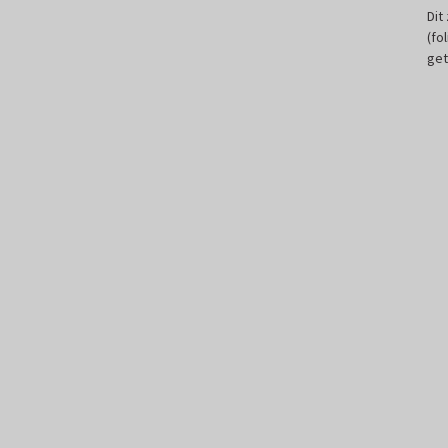
Dit
(fo
get