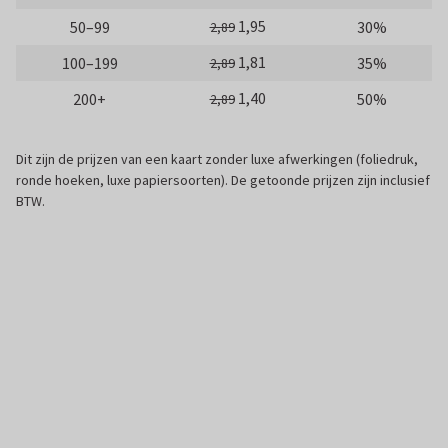
1,95
50–99
30%
2,89
1,81
100–199
35%
2,89
1,40
200+
50%
2,89
Dit zijn de prijzen van een kaart zonder luxe afwerkingen (foliedruk,
ronde hoeken, luxe papiersoorten). De getoonde prijzen zijn inclusief
BTW.