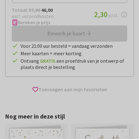
Totaal:
€ 46,00
Totaal:
57,80
46,00
€ 2,30
2,30
per stuk
p/st.
excl. verzendkosten
Bereken je prijs
Bewerk je kaart
Voor 21:00 uur besteld = vandaag verzonden
Meer kaarten = meer korting
Ontvang
GRATIS
een proefdruk van je ontwerp of
plaats direct je bestelling
Toevoegen aan mijn favorieten
Nog meer in deze stijl