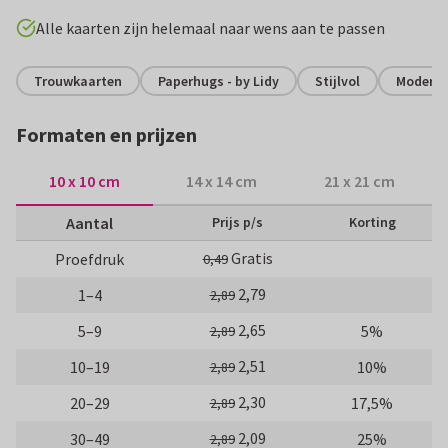
Alle kaarten zijn helemaal naar wens aan te passen
Trouwkaarten
Paperhugs - by Lidy
Stijlvol
Modern
Formaten en prijzen
10 x 10 cm
14 x 14 cm
21 x 21 cm
Aantal
Prijs p/s
Korting
Gratis
Proefdruk
0,49
2,79
1–4
2,89
2,65
5–9
5%
2,89
2,51
10–19
10%
2,89
2,30
20–29
17,5%
2,89
2,09
30–49
25%
2,89