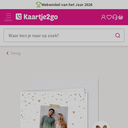
Ga
Webwinkel van het Jaar 2026
naar
de
MENU
inhoud
Terug