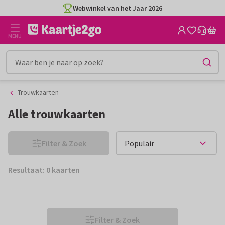
Ga
Ga
Webwinkel van het Jaar 2026
naar
naar
de
het
MENU
inhoud
filter
Trouwkaarten
Alle trouwkaarten
Filter & Zoek
Resultaat: 0 kaarten
Filter & Zoek