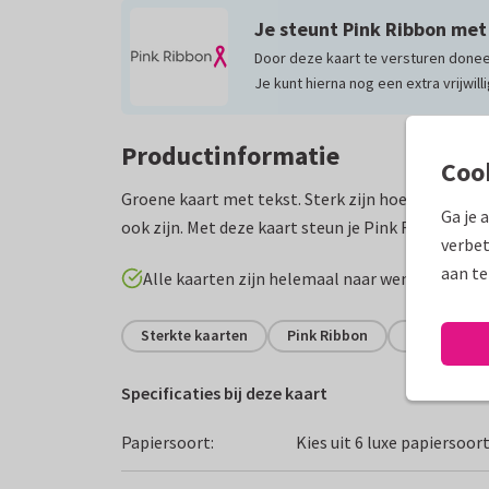
Je steunt Pink Ribbon met
Door deze kaart te versturen done
Je kunt hierna nog een extra vrijwil
Productinformatie
Coo
Groene kaart met tekst. Sterk zijn hoeft niet alt
Ga je 
ook zijn. Met deze kaart steun je Pink Ribbon.
verbet
aan te
Alle kaarten zijn helemaal naar wens aan te p
Sterkte kaarten
Pink Ribbon
Sterkte en 
Specificaties bij deze kaart
Papiersoort:
Kies uit 6 luxe papiersoor