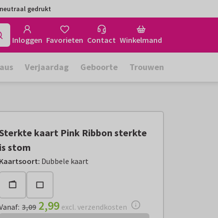
neutraal gedrukt
Inloggen
Favorieten
Contact
Winkelmand
aus
Verjaardag
Geboorte
Trouwen
Sterkte kaart Pink Ribbon sterkte
is stom
Vanaf:
€ 2,99
excl. verzendkosten
Kaartsoort
:
Dubbele kaart
2,99
Vanaf
:
3,09
excl. verzendkosten