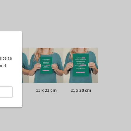
ormaten
ite te
oud
10 x 15 cm
15 x 21 cm
21 x 30 cm