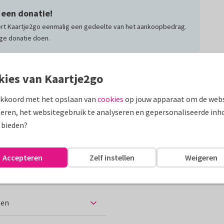
 een donatie!
ert Kaartje2go eenmalig een gedeelte van het aankoopbedrag.
lige donatie doen.
F
kies van Kaartje2go
ijd, andere gevoelens mogen er
akkoord met het opslaan van
cookies
op jouw apparaat om de webs
eren, het websitegebruik te analyseren en gepersonaliseerde inh
 bieden?
assen
medeleven
Accepteren
Zelf instellen
Weigeren
ten