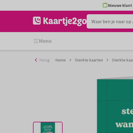
Ga
Nieuwe klant 
naar
de
inhoud
Menu
Terug
Home
Sterkte kaarten
Sterkte kaa