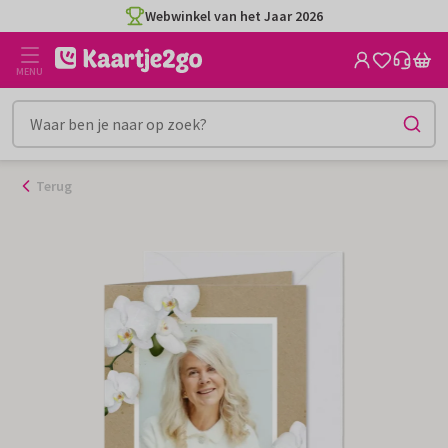
Ga
Webwinkel van het Jaar 2026
naar
de
MENU
inhoud
Terug