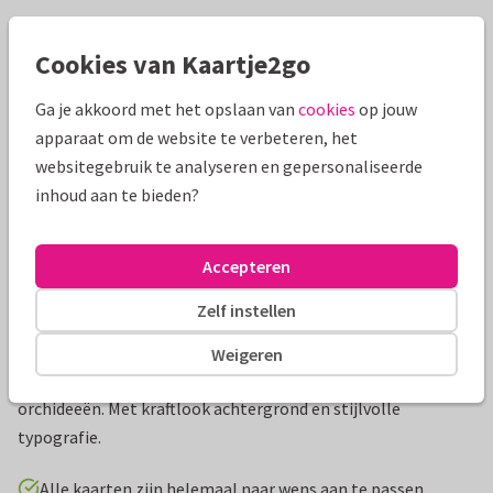
Mooie extra's bij je kaart
Cookies van Kaartje2go
Ga je akkoord met het opslaan van
cookies
op jouw
apparaat om de website te verbeteren, het
websitegebruik te analyseren en gepersonaliseerde
inhoud aan te bieden?
Accepteren
Zelf instellen
Productinformatie
Weigeren
Stijlvolle staande rouwkaart met een illustratie van witte
orchideeën. Met kraftlook achtergrond en stijlvolle
typografie.
Alle kaarten zijn helemaal naar wens aan te passen