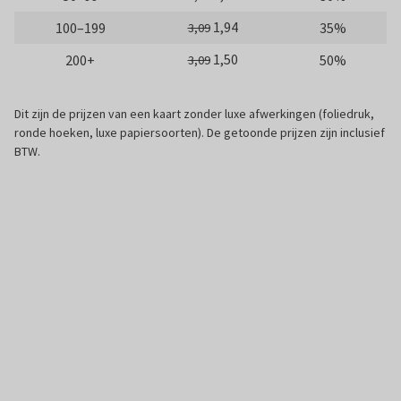
1,94
100–199
35%
3,09
1,50
200+
50%
3,09
Dit zijn de prijzen van een kaart zonder luxe afwerkingen (foliedruk,
ronde hoeken, luxe papiersoorten). De getoonde prijzen zijn inclusief
BTW.