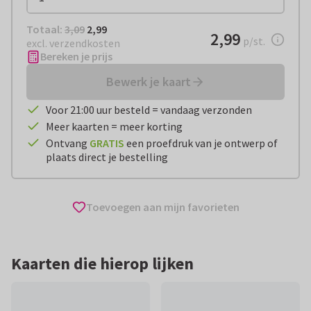
Totaal:
€ 2,99
Totaal:
3,09
2,99
€ 2,99
2,99
per stuk
p/st.
excl. verzendkosten
Bereken je prijs
Bewerk je kaart
Voor 21:00 uur besteld = vandaag verzonden
Meer kaarten = meer korting
Ontvang
GRATIS
een proefdruk van je ontwerp of
plaats direct je bestelling
Toevoegen aan mijn favorieten
Kaarten die hierop lijken