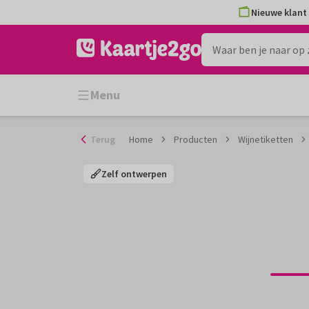
Ga
Nieuwe klant 
naar
de
inhoud
Menu
Terug
Home
Producten
Wijnetiketten
Zelf ontwerpen