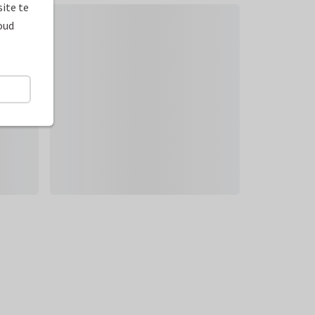
ite te
oud