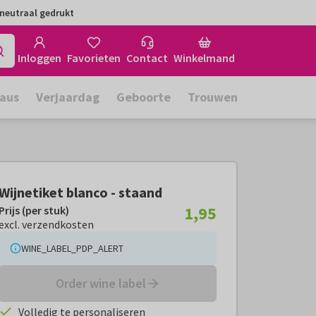
neutraal gedrukt
Inloggen
Favorieten
Contact
Winkelmand
aus
Verjaardag
Geboorte
Trouwen
Wijnetiket blanco - staand
1,95
Prijs (per stuk)
Prijs (per stuk):
€ 1,95
excl. verzendkosten
excl. verzendkosten
WINE_LABEL_PDP_ALERT
Order wine label
Volledig te personaliseren