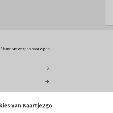
zelf kunt ontwerpen naar eigen
kies van Kaartje2go