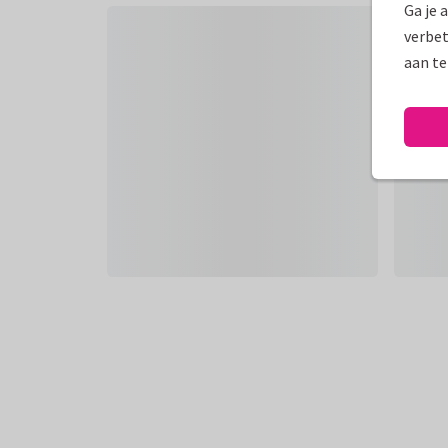
Ga je 
verbet
aan te