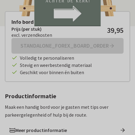
Info bord met pijl - parkeren bruiloft
39,95
Prijs (per stuk)
Prijs (per stuk):
€ 39,95
excl. verzendkosten
excl. verzendkosten
STANDALONE_FOREX_BOARD_ORDER
Volledig te personaliseren
Stevig en weerbestendig materiaal
Geschikt voor binnen én buiten
Productinformatie
Maak een handig bord voor je gasten met tips over
parkeergelegenheid of hulp bij de route.
Meer productinformatie