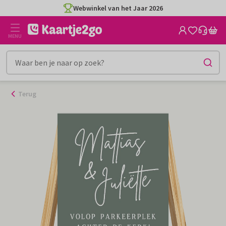
Ga
Webwinkel van het Jaar 2026
naar
de
MENU
inhoud
Terug