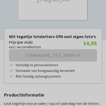
Wit tegeltje fotoletters OPA met eigen foto's
14,95
Prijs (per stuk)
Prijs (per stuk):
€ 14,95
excl. verzendkosten
excl. verzendkosten
STANDALONE_TILE_ORDER
Volledig te personaliseren
Gemaakt van hoogwaardig keramiek
Met handig ophangsysteem
Productinformatie
Leuk tegeltje voor je vader / opa of vaderdag met de letters