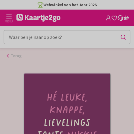
Ga
Webwinkel van het Jaar 2026
naar
de
MENU
inhoud
Terug