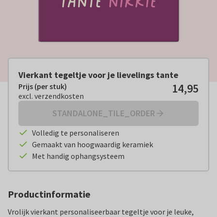
Vierkant tegeltje voor je lievelings tante
14,95
Prijs (per stuk)
Prijs (per stuk):
€ 14,95
excl. verzendkosten
excl. verzendkosten
STANDALONE_TILE_ORDER
Volledig te personaliseren
Gemaakt van hoogwaardig keramiek
Met handig ophangsysteem
Productinformatie
Vrolijk vierkant personaliseerbaar tegeltje voor je leuke,