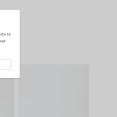
ite te
oud