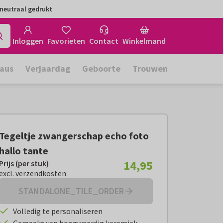
neutraal gedrukt
Inloggen
Favorieten
Contact
Winkelmand
aus
Verjaardag
Geboorte
Trouwen
Tegeltje zwangerschap echo foto
hallo tante
14,95
Prijs (per stuk)
Prijs (per stuk):
€ 14,95
excl. verzendkosten
excl. verzendkosten
STANDALONE_TILE_ORDER
Volledig te personaliseren