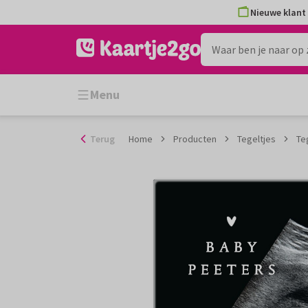
Ga
Nieuwe klant 
naar
de
inhoud
Menu
Terug
Home
Producten
Tegeltjes
Te