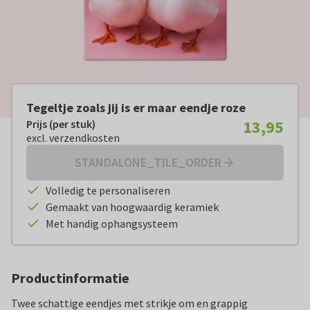
Tegeltje zoals jij is er maar eendje roze
13,95
Prijs (per stuk)
Prijs (per stuk):
€ 13,95
excl. verzendkosten
excl. verzendkosten
STANDALONE_TILE_ORDER
Volledig te personaliseren
Gemaakt van hoogwaardig keramiek
Met handig ophangsysteem
Productinformatie
Twee schattige eendjes met strikje om en grappig