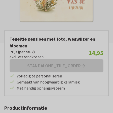
Tegeltje pensioen met foto, wegwijzer en
bloemen
14,95
Prijs (per stuk)
Prijs (per stuk):
€ 14,95
excl. verzendkosten
excl. verzendkosten
STANDALONE_TILE_ORDER
Volledig te personaliseren
Gemaakt van hoogwaardig keramiek
Met handig ophangsysteem
Productinformatie