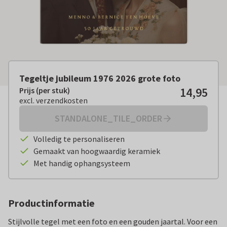
Tegeltje jubileum 1976 2026 grote foto
14,95
Prijs (per stuk)
Prijs (per stuk):
€ 14,95
excl. verzendkosten
excl. verzendkosten
STANDALONE_TILE_ORDER
Volledig te personaliseren
Gemaakt van hoogwaardig keramiek
Met handig ophangsysteem
Productinformatie
Stijlvolle tegel met een foto en een gouden jaartal. Voor een