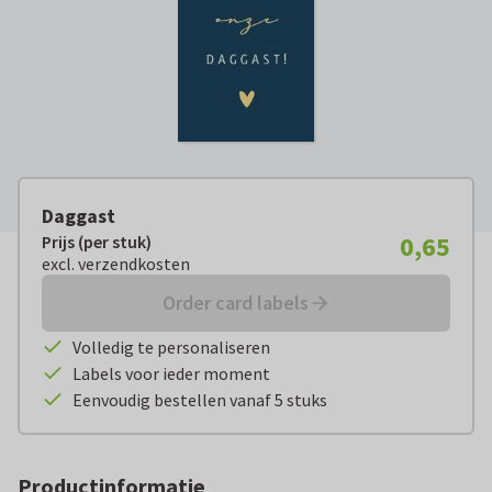
Daggast
0,65
Prijs (per stuk)
Prijs (per stuk):
€ 0,65
excl. verzendkosten
excl. verzendkosten
Order card labels
Volledig te personaliseren
Labels voor ieder moment
Eenvoudig bestellen vanaf 5 stuks
Productinformatie