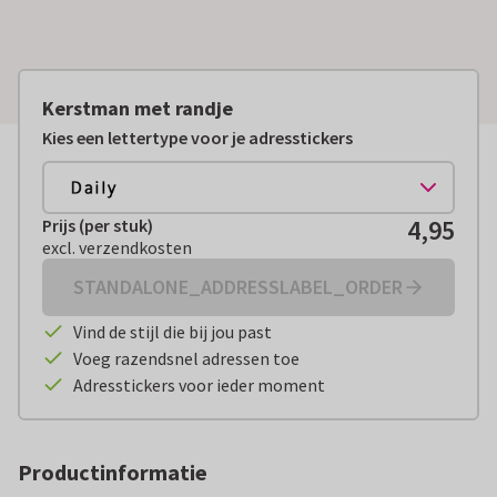
Kerstman met randje
Kies een lettertype voor je adresstickers
4,95
Prijs (per stuk)
Prijs (per stuk):
€ 4,95
excl. verzendkosten
excl. verzendkosten
STANDALONE_ADDRESSLABEL_ORDER
Vind de stijl die bij jou past
Voeg razendsnel adressen toe
Adresstickers voor ieder moment
Productinformatie