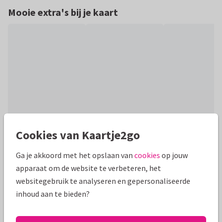
Mooie extra's bij je kaart
Cookies van Kaartje2go
Productinformatie
Ga je akkoord met het opslaan van
cookies
op jouw
Trendy uitnodiging nieuwjaarsborrel geillustreerde 'New
apparaat om de website te verbeteren, het
Years Cheers' lijnillustratie gecombineerd met goud(folie)
websitegebruik te analyseren en gepersonaliseerde
en stijlvolle typografie.
inhoud aan te bieden?
Alle kaarten zijn helemaal naar wens aan te passen