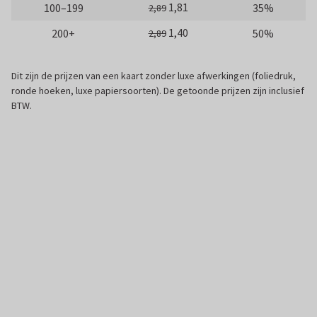
1,81
100–199
35%
2,89
1,40
200+
50%
2,89
Dit zijn de prijzen van een kaart zonder luxe afwerkingen (foliedruk,
ronde hoeken, luxe papiersoorten). De getoonde prijzen zijn inclusief
BTW.