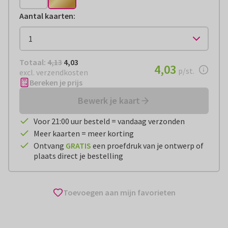
Aantal kaarten
:
Totaal:
€ 4,03
Totaal:
4,13
4,03
€ 4,03
4,03
per stuk
p/st.
excl. verzendkosten
Bereken je prijs
Bewerk je kaart
Voor 21:00 uur besteld = vandaag verzonden
Meer kaarten = meer korting
Ontvang
GRATIS
een proefdruk van je ontwerp of
plaats direct je bestelling
Toevoegen aan mijn favorieten