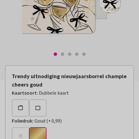
Trendy uitnodiging nieuwjaarsborrel champie
cheers goud
Kaartsoort
:
Dubbele kaart
Foliedruk
:
Goud
(
+
0,99
)
+
€ 0,99