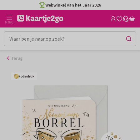
Ga
Webwinkel van het Jaar 2026
naar
de
MENU
inhoud
Terug
Foliedruk
Foliedruk
Foliedruk
Foliedruk
Foliedruk