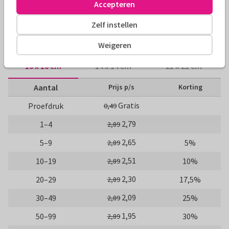
Accepteren
Nieuwjaarskaarten
Renee geeft vorm
Nieuwjaarsborrel
Zelf instellen
Formaten en prijzen
Weigeren
10 x 10 cm
14 x 14 cm
21 x 21 cm
Aantal
Prijs p/s
Korting
Gratis
Proefdruk
0,49
2,79
1–4
2,89
2,65
5–9
5%
2,89
2,51
10–19
10%
2,89
2,30
20–29
17,5%
2,89
2,09
30–49
25%
2,89
1,95
50–99
30%
2,89