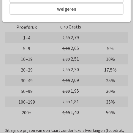
10 x 10 cm
14 x 14 cm
21 x 21 cm
Weigeren
Aantal
Prijs p/s
Korting
Gratis
Proefdruk
0,49
2,79
1–4
2,89
2,65
5–9
5%
2,89
2,51
10–19
10%
2,89
2,30
20–29
17,5%
2,89
2,09
30–49
25%
2,89
1,95
50–99
30%
2,89
1,81
100–199
35%
2,89
1,40
200+
50%
2,89
Dit zijn de prijzen van een kaart zonder luxe afwerkingen (foliedruk,