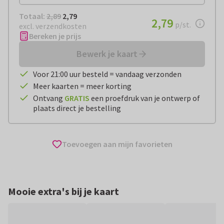
Totaal:
€ 2,79
Totaal:
2,89
2,79
€ 2,79
2,79
per stuk
p/st.
excl. verzendkosten
Bereken je prijs
Bewerk je kaart
Voor 21:00 uur besteld = vandaag verzonden
Meer kaarten = meer korting
Ontvang
GRATIS
een proefdruk van je ontwerp of
plaats direct je bestelling
Toevoegen aan mijn favorieten
Mooie extra's bij je kaart