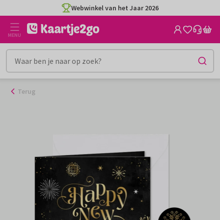
Ga
Webwinkel van het Jaar 2026
naar
de
MENU
inhoud
Terug