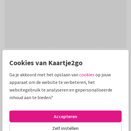
Productinformatie
Cookies van Kaartje2go
Een feestelijk nieuwjaarskaartje met gouden sierlijke
Ga je akkoord met het opslaan van
cookies
op jouw
typografie en vuurwerk met sterretjes.
apparaat om de website te verbeteren, het
websitegebruik te analyseren en gepersonaliseerde
Alle kaarten zijn helemaal naar wens aan te passen
inhoud aan te bieden?
Nieuwjaarskaarten
Paperhugs - by Lidy
Zakelijk
Or
Accepteren
Formaten en prijzen
Zelf instellen