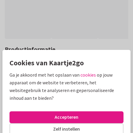
Productinformatie
Stijlvolle nieuwjaarskaart met een grote ster op de
Cookies van Kaartje2go
achtergrond en een fotocollage met 4 foto's. Met een mooie
Ga je akkoord met het opslaan van
cookies
op jouw
goudlook 'Nieuwjaar'!
apparaat om de website te verbeteren, het
Alle kaarten zijn helemaal naar wens aan te passen
websitegebruik te analyseren en gepersonaliseerde
inhoud aan te bieden?
Nieuwjaarskaarten
Manique
Accepteren
Formaten en prijzen
Zelf instellen