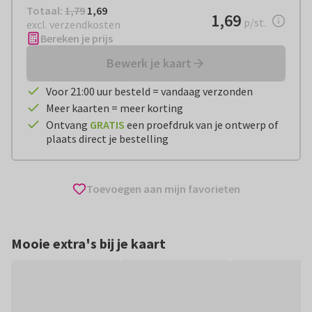
Totaal:
€ 1,69
Totaal:
1,79
1,69
€ 1,69
1,69
per stuk
p/st.
excl. verzendkosten
Bereken je prijs
Bewerk je kaart
Voor 21:00 uur besteld = vandaag verzonden
Meer kaarten = meer korting
Ontvang
GRATIS
een proefdruk van je ontwerp of
plaats direct je bestelling
Toevoegen aan mijn favorieten
Mooie extra's bij je kaart