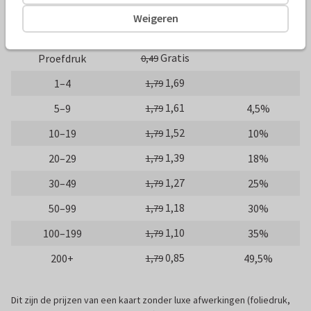
10 x 15 cm
15 x 21 cm
21 x 30 cm
Weigeren
Aantal
Prijs p/s
Korting
Gratis
Proefdruk
0,49
1,69
1–4
1,79
1,61
5–9
4,5%
1,79
1,52
10–19
10%
1,79
1,39
20–29
18%
1,79
1,27
30–49
25%
1,79
1,18
50–99
30%
1,79
1,10
100–199
35%
1,79
0,85
200+
49,5%
1,79
Dit zijn de prijzen van een kaart zonder luxe afwerkingen (foliedruk,