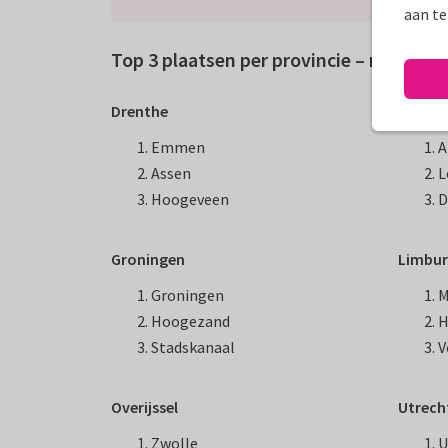
aan te
Top 3 plaatsen per provincie – meeste
Drenthe
Flevol
Emmen
A
Assen
L
Hoogeveen
D
Groningen
Limbu
Groningen
M
Hoogezand
H
Stadskanaal
V
Overijssel
Utrech
Zwolle
U