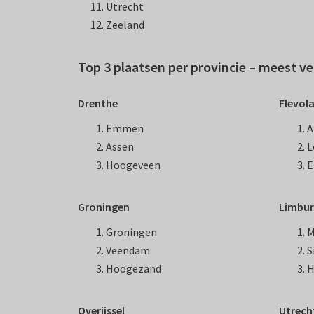
Utrecht
Zeeland
Top 3 plaatsen per provincie – meest 
Drenthe
Flevol
Emmen
A
Assen
L
Hoogeveen
E
Groningen
Limbu
Groningen
M
Veendam
S
Hoogezand
H
Overijssel
Utrech