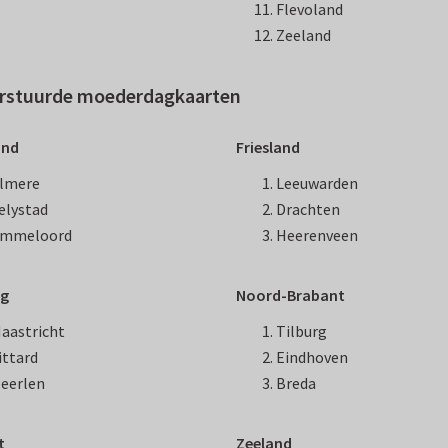
Flevoland
Zeeland
verstuurde moederdagkaarten
and
Friesland
lmere
Leeuwarden
elystad
Drachten
mmeloord
Heerenveen
rg
Noord-Brabant
aastricht
Tilburg
ittard
Eindhoven
eerlen
Breda
t
Zeeland