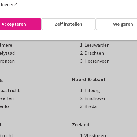
 bieden?
 moederdagkaarten per inwoner
Accepteren
Zelf instellen
Weigeren
and
Friesland
lmere
Leeuwarden
elystad
Drachten
ronten
Heerenveen
rg
Noord-Brabant
aastricht
Tilburg
eerlen
Eindhoven
enlo
Breda
t
Zeeland
trecht
Vlissingen