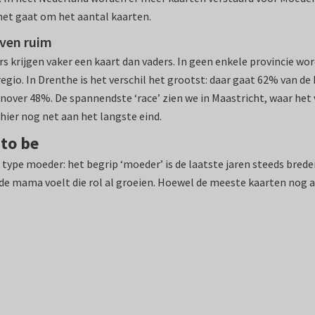
het gaat om het aantal kaarten.
even ruim
ers krijgen vaker een kaart dan vaders. In geen enkele provincie 
egio. In Drenthe is het verschil het grootst: daar gaat 62% van de
enover 48%. De spannendste ‘race’ zien we in Maastricht, waar het
hier nog net aan het langste eind.
to be
type moeder: het begrip ‘moeder’ is de laatste jaren steeds bre
e mama voelt die rol al groeien. Hoewel de meeste kaarten nog al