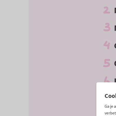
Coo
Ga je 
verbet