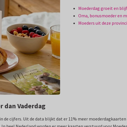
Moederdag groeit en blij
Oma, bonusmoeder en 
Moeders uit deze provin
er dan Vaderdag
n de cijfers. Uit de data blijkt dat er 11% meer moederdagkaarten z
jk. In heel Nederland worden er meer kaarten verstuurd voor Moede