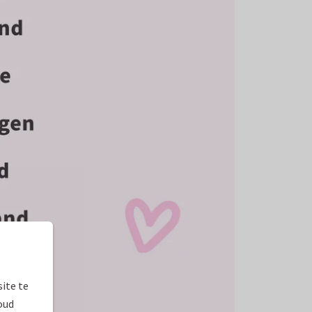
ite te
oud