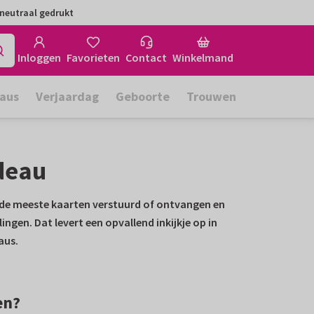
neutraal gedrukt
Inloggen
Favorieten
Contact
Winkelmand
aus
Verjaardag
Geboorte
Trouwen
deau
 de meeste kaarten verstuurd of ontvangen en
gen. Dat levert een opvallend inkijkje op in
aus.
en?