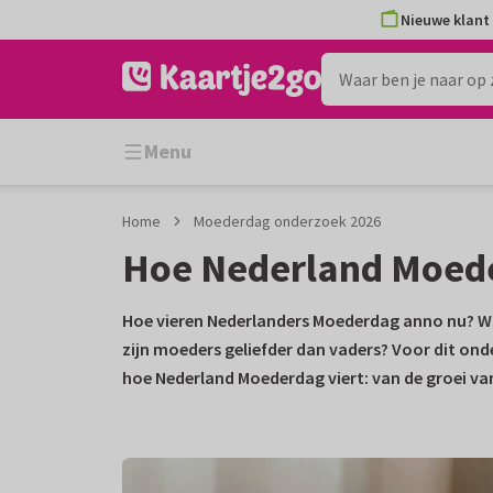
Ga
Ga
Nieuwe klant 
naar
naar
de
het
inhoud
filter
Menu
Home
Moederdag onderzoek 2026
Hoe Nederland Moeder
Hoe vieren Nederlanders Moederdag anno nu? Wie
zijn moeders geliefder dan vaders? Voor dit ond
hoe Nederland Moederdag viert: van de groei van