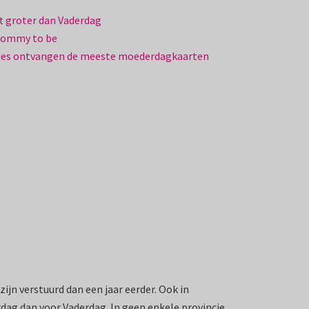
ft groter dan Vaderdag
mommy to be
cies ontvangen de meeste moederdagkaarten
ijn verstuurd dan een jaar eerder. Ook in
rdag dan voor Vaderdag. In geen enkele provincie