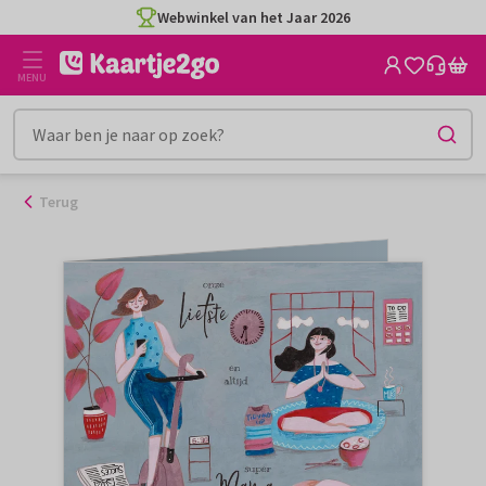
Ga
Webwinkel van het Jaar 2026
naar
de
MENU
inhoud
Terug