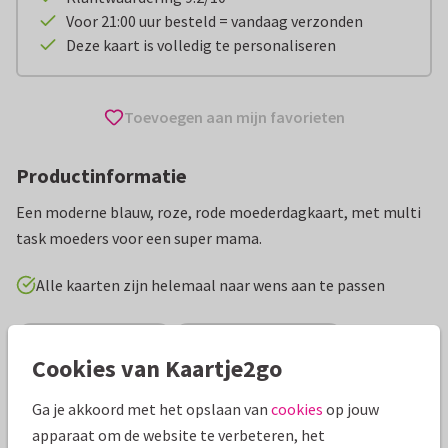
Voor 21:00 uur besteld = vandaag verzonden
Deze kaart is volledig te personaliseren
Toevoegen aan mijn favorieten
Productinformatie
Een moderne blauw, roze, rode moederdagkaart, met multi
task moeders voor een super mama.
Alle kaarten zijn helemaal naar wens aan te passen
Moederdag kaarten
Caroline Bonne Müller
Cookies van Kaartje2go
Specificaties bij deze kaart
Ga je akkoord met het opslaan van
cookies
op jouw
apparaat om de website te verbeteren, het
Papiersoort:
Kies uit 6 luxe papiersoorten