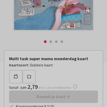
Multi task super mama moederdag kaart
Vanaf:
€ 2,79
excl. verzendkosten
Kaartsoort
:
Dubbele kaart
2,79
Vanaf
:
excl. verzendkosten
2,89
Bewerk je kaart
Klantwaardering 9.2/10