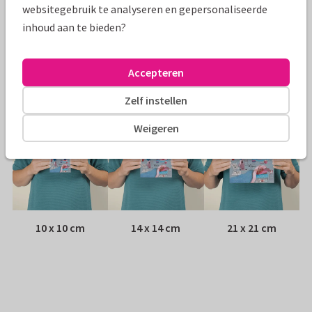
websitegebruik te analyseren en gepersonaliseerde
inhoud aan te bieden?
Envelop:
Witte vensterenvelop
Adres:
Achterop de kaart
Accepteren
Formaten
Zelf instellen
Weigeren
10 x 10 cm
14 x 14 cm
21 x 21 cm