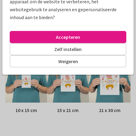
apparaat om de website te verbeteren, het
websitegebruik te analyseren en gepersonaliseerde
Papiersoort:
Kies uit 6 luxe papiersoorten
inhoud aan te bieden?
Envelop:
Witte vensterenvelop
Accepteren
Adres:
Achterop de kaart
Zelf instellen
Formaten
Weigeren
10 x 15 cm
15 x 21 cm
21 x 30 cm