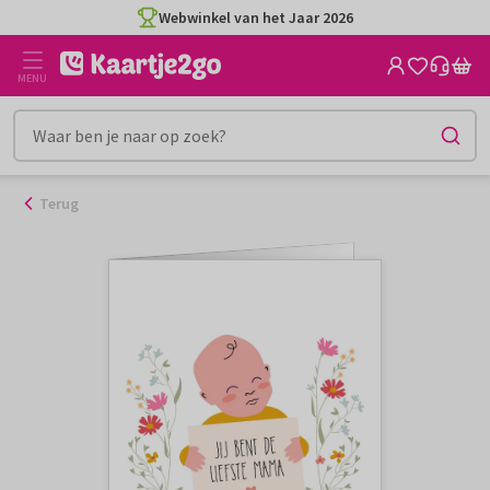
Ga
Webwinkel van het Jaar 2026
naar
de
MENU
inhoud
Terug