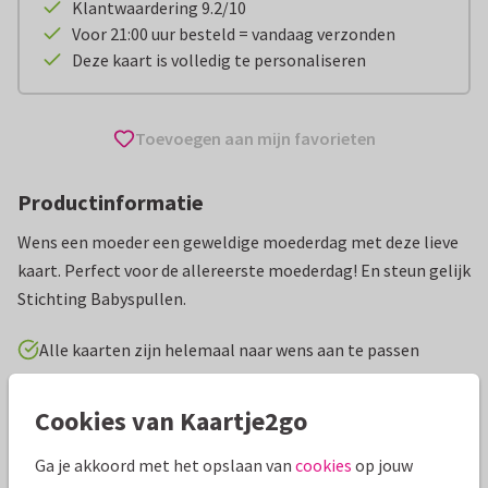
Klantwaardering 9.2/10
Voor 21:00 uur besteld = vandaag verzonden
Deze kaart is volledig te personaliseren
Toevoegen aan mijn favorieten
Productinformatie
Wens een moeder een geweldige moederdag met deze lieve
kaart. Perfect voor de allereerste moederdag! En steun gelijk
Stichting Babyspullen.
Alle kaarten zijn helemaal naar wens aan te passen
Moederdag kaarten
Stichting Babyspullen
Eerste Moed
Cookies van Kaartje2go
Ga je akkoord met het opslaan van
cookies
op jouw
Specificaties bij deze kaart